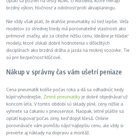
oplatí sa pozrieť na testy ADAC či AutoBild, ktoré merajú
brzdný výkon, hlučnosť a odolnosť proti akvaplaningu.
Nie vždy však platí, že drahšie pneumatiky sú tiež lepšie. Veľa
modelov zo strednej triedy má porovnateľné vlastnosti ako
prémiové značky, ale za citeľne nižšiu cenu. Ideálne je hľadať
modely, ktoré získali dobré hodnotenia v dôležitých
disciplínach ako brzdná dráha a jazda na mokrej vozovke. Tie
sú pre bezpečnosť kľúčové.
Nákup v správny čas vám ušetrí peniaze
Cena pneumatík kolíše počas roka a dá sa odhadnúť, kedy
kúpiť výhodnejšie.
Zimné pneumatiky
je dobré objednávať už
koncom leta. V tomto období sú sklady plné, ceny nižšie a
vyhnete sa čakaniu v pneuservise. Naopak, letné plášte sa
oplatí kupovať počas zimy, keď dopyt klesá. Online
porovnávače vám pomôžu nájsť najlepšiu cenu, ale vždy si
preverte aj náklady na dopravu a montáž.