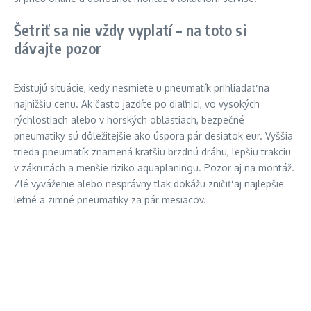
Šetriť sa nie vždy vyplatí – na toto si
dávajte pozor
Existujú situácie, kedy nesmiete u pneumatík prihliadať na
najnižšiu cenu. Ak často jazdíte po diaľnici, vo vysokých
rýchlostiach alebo v horských oblastiach, bezpečné
pneumatiky sú dôležitejšie ako úspora pár desiatok eur. Vyššia
trieda pneumatík znamená kratšiu brzdnú dráhu, lepšiu trakciu
v zákrutách a menšie riziko aquaplaningu. Pozor aj na montáž.
Zlé vyváženie alebo nesprávny tlak dokážu zničiť aj najlepšie
letné a zimné pneumatiky za pár mesiacov.