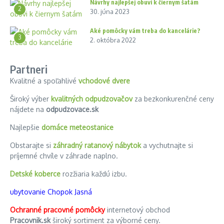
Návrhy najlepšej obuvi k čiernym šatám
2
30. júna 2023
Aké pomôcky vám treba do kancelárie?
3
2. októbra 2022
Partneri
Kvalitné a spoľahlivé
vchodové dvere
Široký výber
kvalitných odpudzovačov
za bezkonkurenčné ceny
nájdete na
odpudzovace.sk
Najlepšie
domáce meteostanice
Obstarajte si
záhradný ratanový nábytok
a vychutnajte si
príjemné chvíle v záhrade naplno.
Detské koberce
rozžiaria každú izbu.
ubytovanie Chopok Jasná
Ochranné pracovné pomôcky
internetový obchod
Pracovnik.sk
široký sortiment za výborné ceny.