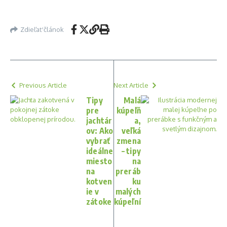
Zdieľať článok
Previous Article
Next Article
Tipy
Malá
pre
kúpeľň
jachtár
a,
ov: Ako
veľká
vybrať
zmena
ideálne
– tipy
miesto
na
na
preráb
kotven
ku
ie v
malých
zátoke
kúpeľní