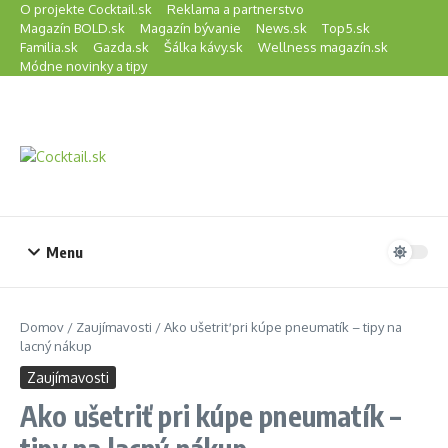
Preskočiť na obsah
O projekte Cocktail.sk
Reklama a partnerstvo
Magazín BOLD.sk
Magazín bývanie
News.sk
Top5.sk
Familia.sk
Gazda.sk
Šálka kávy.sk
Wellness magazín.sk
Módne novinky a tipy
Menu
Domov
/
Zaujímavosti
/
Ako ušetriť pri kúpe pneumatík – tipy na
lacný nákup
Zaujímavosti
Ako ušetriť pri kúpe pneumatík –