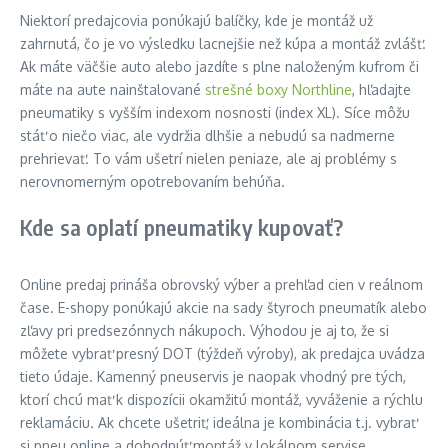
Niektorí predajcovia ponúkajú balíčky, kde je montáž už
zahrnutá, čo je vo výsledku lacnejšie než kúpa a montáž zvlášť.
Ak máte väčšie auto alebo jazdíte s plne naloženým kufrom či
máte na aute nainštalované
strešné boxy Northline
, hľadajte
pneumatiky s vyšším indexom nosnosti (index XL). Síce môžu
stáť o niečo viac, ale vydržia dlhšie a nebudú sa nadmerne
prehrievať. To vám ušetrí nielen peniaze, ale aj problémy s
nerovnomerným opotrebovaním behúňa.
Kde sa oplatí pneumatiky kupovať?
Online predaj prináša obrovský výber a prehľad cien v reálnom
čase. E-shopy ponúkajú akcie na sady štyroch pneumatík alebo
zľavy pri predsezónnych nákupoch. Výhodou je aj to, že si
môžete vybrať presný DOT (týždeň výroby), ak predajca uvádza
tieto údaje. Kamenný pneuservis je naopak vhodný pre tých,
ktorí chcú mať k dispozícii okamžitú montáž, vyváženie a rýchlu
reklamáciu. Ak chcete ušetriť, ideálna je kombinácia t.j. vybrať
si pneu online a dohodnúť montáž v lokálnom servise.