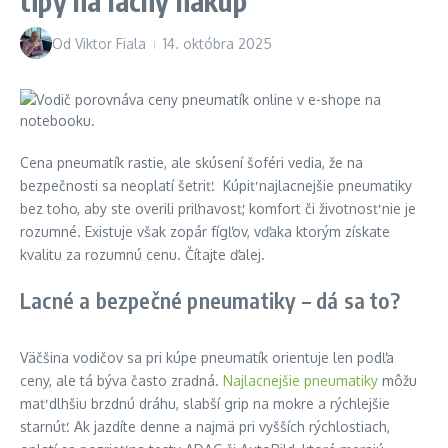
tipy na lacný nákup
Od
Viktor Fiala
14. októbra 2025
Cena pneumatík rastie, ale skúsení šoféri vedia, že na
bezpečnosti sa neoplatí šetriť. Kúpiť najlacnejšie pneumatiky
bez toho, aby ste overili priľnavosť, komfort či životnosť nie je
rozumné. Existuje však zopár fígľov, vďaka ktorým získate
kvalitu za rozumnú cenu. Čítajte ďalej.
Lacné a bezpečné pneumatiky – dá sa to?
Väčšina vodičov sa pri kúpe pneumatík orientuje len podľa
ceny, ale tá býva často zradná.
Najlacnejšie pneumatiky
môžu
mať dlhšiu brzdnú dráhu, slabší grip na mokre a rýchlejšie
starnúť. Ak jazdíte denne a najmä pri vyšších rýchlostiach,