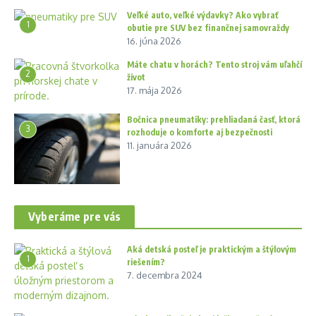
Veľké auto, veľké výdavky? Ako vybrať
1
obutie pre SUV bez finančnej samovraždy
16. júna 2026
Máte chatu v horách? Tento stroj vám uľahčí
2
život
17. mája 2026
Bočnica pneumatiky: prehliadaná časť, ktorá
3
rozhoduje o komforte aj bezpečnosti
11. januára 2026
Vyberáme pre vás
Aká detská posteľ je praktickým a štýlovým
1
riešením?
7. decembra 2024