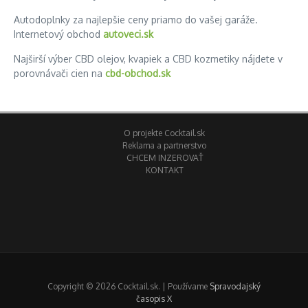
Autodoplnky za najlepšie ceny priamo do vašej garáže.
Internetový obchod
autoveci.sk
Najširší výber CBD olejov, kvapiek a CBD kozmetiky nájdete v
porovnávači cien na
cbd-obchod.sk
O projekte Cocktail.sk
Reklama a partnerstvo
CHCEM INZEROVAŤ
KONTAKT
Copyright © 2026 Cocktail.sk. | Používame
Spravodajský
časopis X