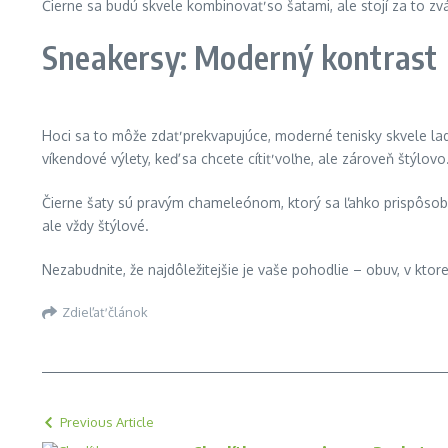
Čierne sa budú skvele kombinovať so šatami, ale stojí za to zváž
Sneakersy: Moderný kontrast
Hoci sa to môže zdať prekvapujúce, moderné tenisky skvele ladi
víkendové výlety, keď sa chcete cítiť voľne, ale zároveň štýlovo
Čierne šaty sú pravým chameleónom, ktorý sa ľahko prispôsob
ale vždy štýlové.
Nezabudnite, že najdôležitejšie je vaše pohodlie – obuv, v ktorej
Zdieľať článok
Previous Article