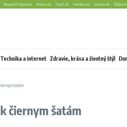
Magazín bývanie
News.sk
Top5.sk
Familia.sk
Gazda.sk
Šálka k
Technika a internet
Zdravie, krása a životný štýl
Dom
 čiernym šatám
 k čiernym šatám