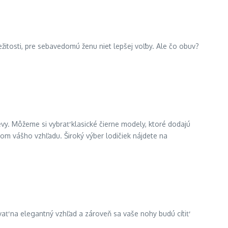
itosti, pre sebavedomú ženu niet lepšej voľby. Ale čo obuv?
evy. Môžeme si vybrať klasické čierne modely, ktoré dodajú
dom vášho vzhľadu. Široký výber lodičiek nájdete na
vať na elegantný vzhľad a zároveň sa vaše nohy budú cítiť