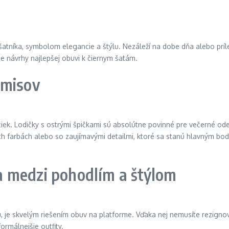
tníka, symbolom elegancie a štýlu. Nezáleží na dobe dňa alebo prílež
aše návrhy najlepšej obuvi k čiernym šatám.
omisov
čiek. Lodičky s ostrými špičkami sú absolútne povinné pre večerné od
jších farbách alebo so zaujímavými detailmi, ktoré sa stanú hlavným bo
 medzi pohodlím a štýlom
, je skvelým riešením obuv na platforme. Vďaka nej nemusíte rezigno
ormálnejšie outfity.