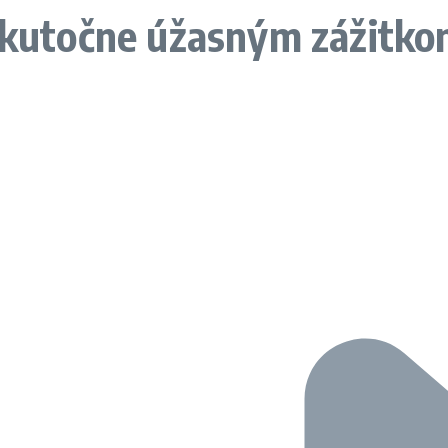
 skutočne úžasným zážitk