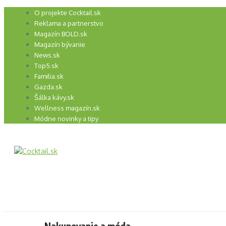
Preskočiť
O projekte Cocktail.sk
na
Reklama a partnerstvo
obsah
Magazín BOLD.sk
Magazín bývanie
News.sk
Top5.sk
Familia.sk
Gazda.sk
Šálka kávy.sk
Wellness magazín.sk
Módne novinky a tipy