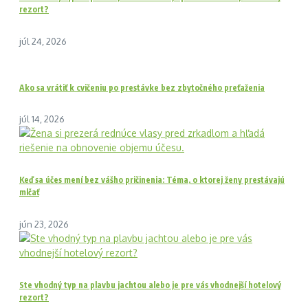
rezort?
júl 24, 2026
Ako sa vrátiť k cvičeniu po prestávke bez zbytočného preťaženia
júl 14, 2026
Keď sa účes mení bez vášho pričinenia: Téma, o ktorej ženy prestávajú
mlčať
jún 23, 2026
Ste vhodný typ na plavbu jachtou alebo je pre vás vhodnejší hotelový
rezort?