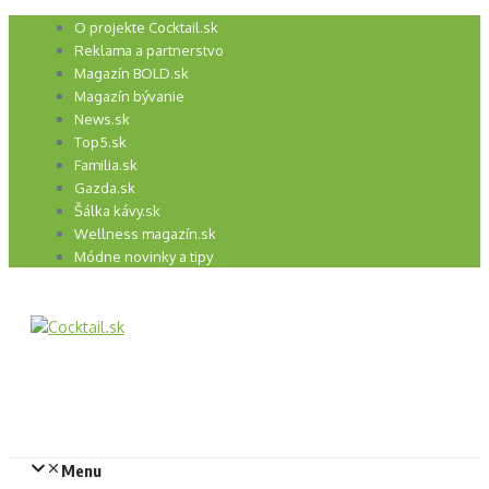
Preskočiť
O projekte Cocktail.sk
na
Reklama a partnerstvo
obsah
Magazín BOLD.sk
Magazín bývanie
News.sk
Top5.sk
Familia.sk
Gazda.sk
Šálka kávy.sk
Wellness magazín.sk
Módne novinky a tipy
Menu