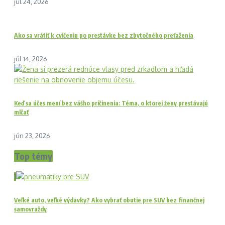
júl 24, 2026
Ako sa vrátiť k cvičeniu po prestávke bez zbytočného preťaženia
júl 14, 2026
Keď sa účes mení bez vášho pričinenia: Téma, o ktorej ženy prestávajú
mlčať
jún 23, 2026
Top témy
1
Veľké auto, veľké výdavky? Ako vybrať obutie pre SUV bez finančnej
samovraždy