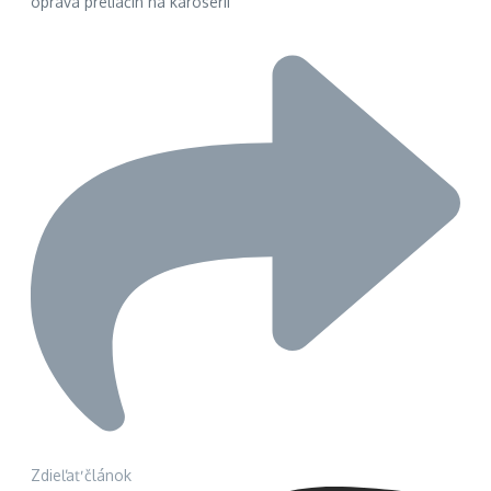
oprava preliačin na karosérii
Zdieľať článok