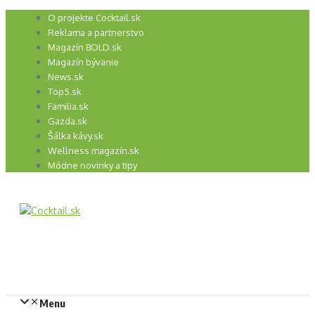
Preskočiť
O projekte Cocktail.sk
na
Reklama a partnerstvo
obsah
Magazín BOLD.sk
Magazín bývanie
News.sk
Top5.sk
Familia.sk
Gazda.sk
Šálka kávy.sk
Wellness magazín.sk
Módne novinky a tipy
Menu