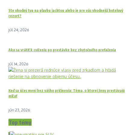
Ste vhodný typ na plavbu jachtou alebo je pre vás vhodnejší hotelový
rezort?
júl 24, 2026
Ako sa vrátiť k cvičeniu po prestávke bez zbytočného preťaženia
júl 14, 2026
Keď sa účes mení bez vášho pričinenia: Téma, o ktorej ženy prestávajú
mlčať
jún 23, 2026
Top témy
1