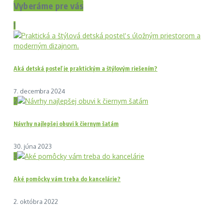
Vyberáme pre vás
1
Aká detská posteľ je praktickým a štýlovým riešením?
7. decembra 2024
2
Návrhy najlepšej obuvi k čiernym šatám
30. júna 2023
3
Aké pomôcky vám treba do kancelárie?
2. októbra 2022