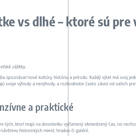
ke vs dlhé – ktoré sú pre 
žia spoznávať nové kultúry, históriu a prírodu. Každý výlet má svoj je
ajú svoje výhody a nevýhody, a rozhodnutie často závisí od vašich pr
nzívne a praktické
ne pre tých, ktorí majú na dovolenku vyčlenený obmedzený čas, no nechc
ávštevu historických miest, hradov či galérií.