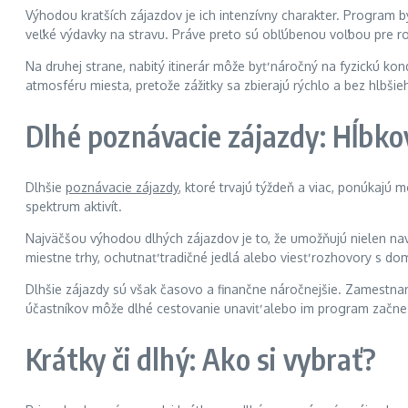
Výhodou kratších zájazdov je ich intenzívny charakter. Program 
veľké výdavky na stravu. Práve preto sú obľúbenou voľbou pre rodi
Na druhej strane, nabitý itinerár môže byť náročný na fyzickú ko
atmosféru miesta, pretože zážitky sa zbierajú rýchlo a bez hlbši
Dlhé poznávacie zájazdy: Hĺbko
Dlhšie
poznávacie zájazdy
, ktoré trvajú týždeň a viac, ponúkajú 
spektrum aktivít.
Najväčšou výhodou dlhých zájazdov je to, že umožňujú nielen navští
miestne trhy, ochutnať tradičné jedlá alebo viesť rozhovory s do
Dlhšie zájazdy sú však časovo a finančne náročnejšie. Zamestnaní 
účastníkov môže dlhé cestovanie unaviť alebo im program začne
Krátky či dlhý: Ako si vybrať?