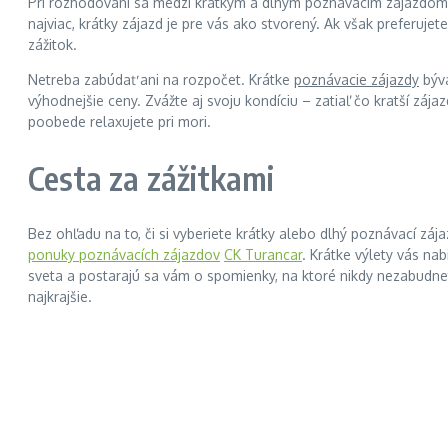
Pri rozhodovaní sa medzi krátkym a dlhým poznávacím zájazdom je
najviac, krátky zájazd je pre vás ako stvorený. Ak však preferu
zážitok.
Netreba zabúdať ani na rozpočet. Krátke
poznávacie zájazdy
býva
výhodnejšie ceny. Zvážte aj svoju kondíciu – zatiaľ čo kratší zá
poobede relaxujete pri mori.
Cesta za zážitkami
Bez ohľadu na to, či si vyberiete krátky alebo dlhý poznávací zája
ponuky poznávacích zájazdov
CK Turancar
. Krátke výlety vás na
sveta a postarajú sa vám o spomienky, na ktoré nikdy nezabudne
najkrajšie.