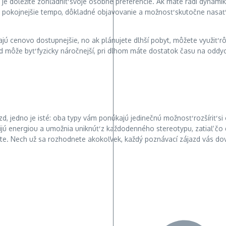
 dôležité zohľadniť svoje osobné preferencie. Ak máte radi dynamiku
jete pokojnejšie tempo, dôkladné objavovanie a možnosť skutočne nasa
jú cenovo dostupnejšie, no ak plánujete dlhší pobyt, môžete využiť r
jazd môže byť fyzicky náročnejší, pri dlhom máte dostatok času na odd
zd, jedno je isté: oba typy vám ponúkajú jedinečnú možnosť rozšíriť si
bijú energiou a umožnia uniknúť z každodenného stereotypu, zatiaľ čo 
te. Nech už sa rozhodnete akokoľvek, každý poznávací zájazd vás dov