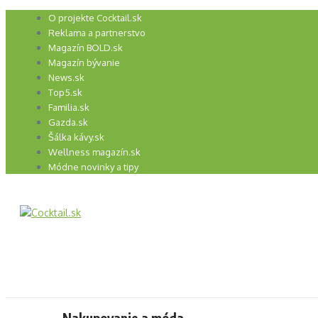
Preskočiť
O projekte Cocktail.sk
na
Reklama a partnerstvo
obsah
Magazín BOLD.sk
Magazín bývanie
News.sk
Top5.sk
Familia.sk
Gazda.sk
Šálka kávy.sk
Wellness magazín.sk
Módne novinky a tipy