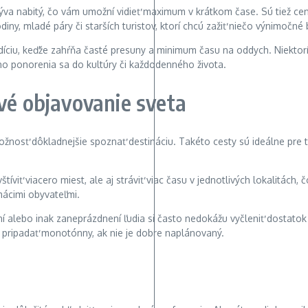
býva nabitý, čo vám umožní vidieť maximum v krátkom čase. Sú tiež ce
ny, mladé páry či starších turistov, ktorí chcú zažiť niečo výnimočné 
ndíciu, keďže zahŕňa časté presuny a minimum času na oddych. Niektorí 
eho ponorenia sa do kultúry či každodenného života.
vé objavovanie sveta
možnosť dôkladnejšie spoznať destináciu. Takéto cesty sú ideálne pre tý
viť viacero miest, ale aj stráviť viac času v jednotlivých lokalitách, 
mácimi obyvateľmi.
alebo inak zaneprázdnení ľudia si často nedokážu vyčleniť dostatok čas
 pripadať monotónny, ak nie je dobre naplánovaný.