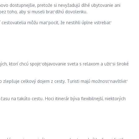
novo dostupnejšie, pretože si nevyžadujú dlhé ubytovanie ani
bez toho, aby si museli brať dlhú dovolenku.
cestovatelia môžu mať pocit, že nestihli úplne vstrebať
ch, ktorí chcú spojiť objavovanie sveta s relaxom a užiť si široké
čo zlepšuje celkový dojem z cesty. Turisti majú možnosť navštíviť
u na takúto cestu. Hoci itinerár býva flexibilnejší, niektorých