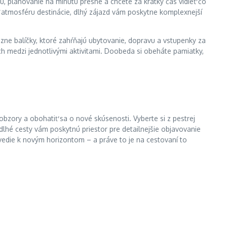
, plánovanie na minútu presne a chcete za krátky čas vidieť čo
ť atmosféru destinácie, dlhý zájazd vám poskytne komplexnejší
ôzne balíčky, ktoré zahŕňajú ubytovanie, dopravu a vstupenky za
ych medzi jednotlivými aktivitami. Doobeda si obeháte pamiatky,
 obzory a obohatiť sa o nové skúsenosti. Vyberte si z pestrej
dlhé cesty vám poskytnú priestor pre detailnejšie objavovanie
edie k novým horizontom – a práve to je na cestovaní to