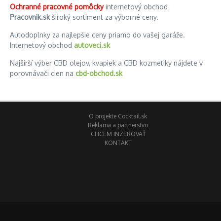
Ochranné pracovné pomôcky
internetový obchod
Pracovnik.sk
široký sortiment za výborné ceny.
Autodoplnky za najlepšie ceny priamo do vašej garáže.
Internetový obchod
autoveci.sk
Najširší výber CBD olejov, kvapiek a CBD kozmetiky nájdete v
porovnávači cien na
cbd-obchod.sk
O projekte Cocktail.sk
Reklama a partnerstvo
CHCEM INZEROVAŤ
KONTAKT