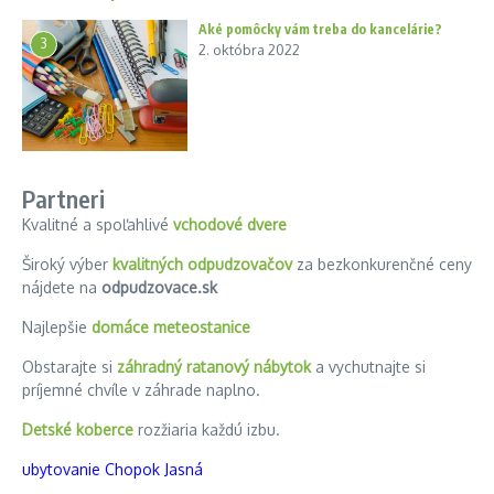
Aké pomôcky vám treba do kancelárie?
3
2. októbra 2022
Partneri
Kvalitné a spoľahlivé
vchodové dvere
Široký výber
kvalitných odpudzovačov
za bezkonkurenčné ceny
nájdete na
odpudzovace.sk
Najlepšie
domáce meteostanice
Obstarajte si
záhradný ratanový nábytok
a vychutnajte si
príjemné chvíle v záhrade naplno.
Detské koberce
rozžiaria každú izbu.
ubytovanie Chopok Jasná