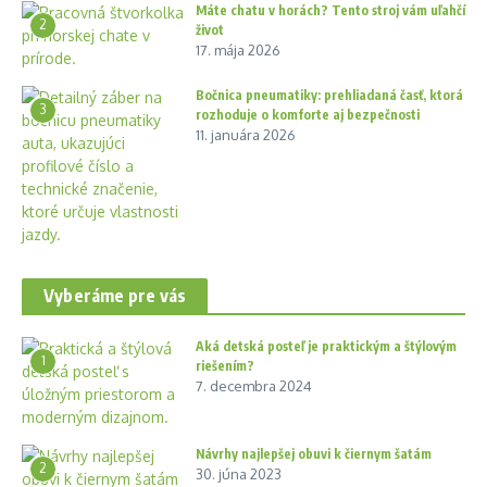
Máte chatu v horách? Tento stroj vám uľahčí
2
život
17. mája 2026
Bočnica pneumatiky: prehliadaná časť, ktorá
3
rozhoduje o komforte aj bezpečnosti
11. januára 2026
Vyberáme pre vás
Aká detská posteľ je praktickým a štýlovým
1
riešením?
7. decembra 2024
Návrhy najlepšej obuvi k čiernym šatám
2
30. júna 2023