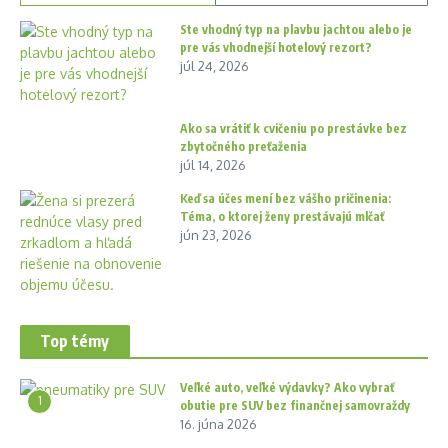
Ste vhodný typ na plavbu jachtou alebo je
pre vás vhodnejší hotelový rezort?
júl 24, 2026
Ako sa vrátiť k cvičeniu po prestávke bez
zbytočného preťaženia
júl 14, 2026
Keď sa účes mení bez vášho pričinenia:
Téma, o ktorej ženy prestávajú mlčať
jún 23, 2026
Top témy
Veľké auto, veľké výdavky? Ako vybrať
1
obutie pre SUV bez finančnej samovraždy
16. júna 2026