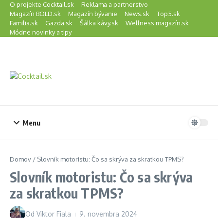
Preskočiť na obsah
O projekte Cocktail.sk
Reklama a partnerstvo
Magazín BOLD.sk
Magazín bývanie
News.sk
Top5.sk
Familia.sk
Gazda.sk
Šálka kávy.sk
Wellness magazín.sk
Módne novinky a tipy
Menu
Domov
/
Slovník motoristu: Čo sa skrýva za skratkou TPMS?
Slovník motoristu: Čo sa skrýva
za skratkou TPMS?
Od
Viktor Fiala
9. novembra 2024