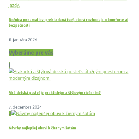
Bočnica pneumatiky: prehliadaná časť, ktorá rozhoduje o komforte aj
bezpečnosti
11. januára 2026
Vyberáme pre vás
1
Aká detská posteľ je praktickým a štýlovým riešením?
7. decembra 2024
2
Návrhy najlepšej obuvi k čiernym šatám