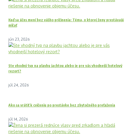
Keď sa účes mení bez vášho pričinenia: Téma, o ktorej ženy prestávajú
mlčať
jún 23, 2026
Ste vhodný typ na plavbu jachtou alebo je pre vás vhodnejší hotelový
rezort?
júl 24, 2026
Ako sa vrátiť k cvičeniu po prestávke bez zbytočného preťaženia
júl 14, 2026