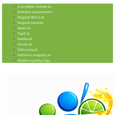
Preskočiť
O projekte Cocktail.sk
na
Reklama a partnerstvo
obsah
Magazín BOLD.sk
Magazín bývanie
News.sk
Top5.sk
Familia.sk
Gazda.sk
Šálka kávy.sk
Wellness magazín.sk
Módne novinky a tipy