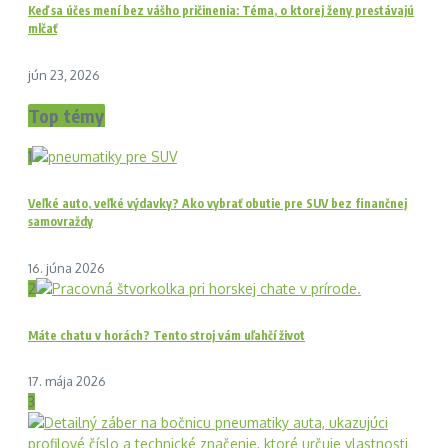
Keď sa účes mení bez vášho pričinenia: Téma, o ktorej ženy prestávajú
mlčať
jún 23, 2026
Top témy
1
Veľké auto, veľké výdavky? Ako vybrať obutie pre SUV bez finančnej
samovraždy
16. júna 2026
2
Máte chatu v horách? Tento stroj vám uľahčí život
17. mája 2026
3