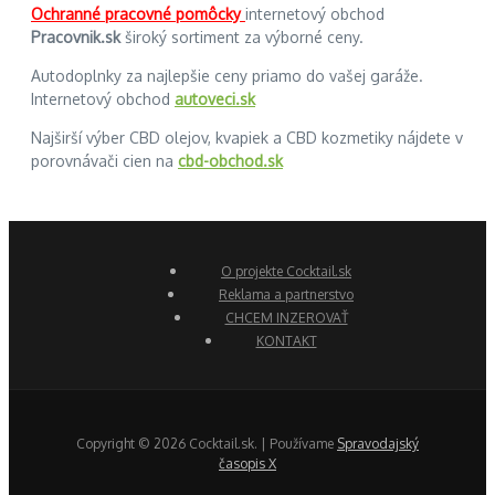
Ochranné pracovné pomôcky
internetový obchod
Pracovnik.sk
široký sortiment za výborné ceny.
Autodoplnky za najlepšie ceny priamo do vašej garáže.
Internetový obchod
autoveci.sk
Najširší výber CBD olejov, kvapiek a CBD kozmetiky nájdete v
porovnávači cien na
cbd-obchod.sk
O projekte Cocktail.sk
Reklama a partnerstvo
CHCEM INZEROVAŤ
KONTAKT
Copyright © 2026 Cocktail.sk. | Používame
Spravodajský
časopis X