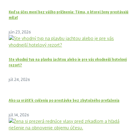
Keď sa účes mení bez vášho pričinenia: Téma, o ktorej ženy prestávajú
mlčať
jún 23, 2026
Ste vhodný typ na plavbu jachtou alebo je pre vás vhodnejší hotelový
rezort?
júl 24, 2026
Ako sa vrátiť k cvičeniu po prestávke bez zbytočného preťaženia
júl 14, 2026