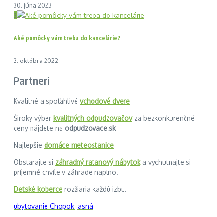
30. júna 2023
3
Aké pomôcky vám treba do kancelárie?
2. októbra 2022
Partneri
Kvalitné a spoľahlivé
vchodové dvere
Široký výber
kvalitných odpudzovačov
za bezkonkurenčné
ceny nájdete na
odpudzovace.sk
Najlepšie
domáce meteostanice
Obstarajte si
záhradný ratanový nábytok
a vychutnajte si
príjemné chvíle v záhrade naplno.
Detské koberce
rozžiaria každú izbu.
ubytovanie Chopok Jasná