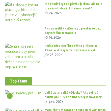
Ste vhodný typ na plavbu jachtou alebo je
pre vás vhodnejší hotelový rezort?
júl 24, 2026
Ako sa vrátiť k cvičeniu po prestávke bez
zbytočného preťaženia
júl 14, 2026
Keď sa účes mení bez vášho pričinenia:
Téma, o ktorej ženy prestávajú mlčať
jún 23, 2026
Top témy
Veľké auto, veľké výdavky? Ako vybrať
1
obutie pre SUV bez finančnej samovraždy
16. júna 2026
Máte chatu v horách? Tento stroj vám uľahčí