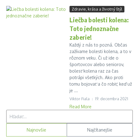
Zdravie, krása a životný štýl
Liečba bolesti kolena:
Toto jednoznačne
zaberie!
Každý z nás to pozná. Občas
zažívame bolesti kolena, a to v
rôznom veku. Či už ide o
športovcov alebo seniorov,
bolesť kolena raz za čas
potrápi všetkých. Ako proti
tomu bojovať a čo robiť, keď už
je ...
Viktor Fiala
19. decembra 2021
Read More
Hľadať:
Najnovšie
Najčítanejšie