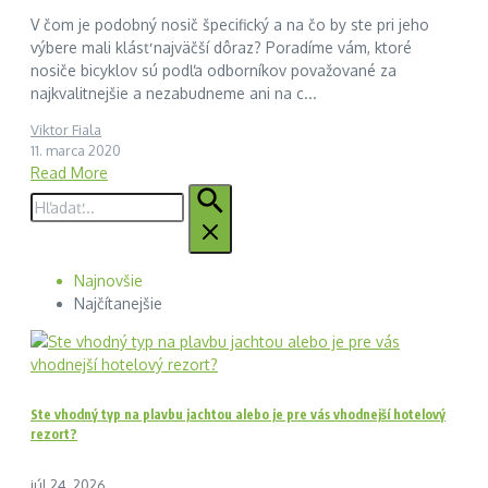
V čom je podobný nosič špecifický a na čo by ste pri jeho
výbere mali klásť najväčší dôraz? Poradíme vám, ktoré
nosiče bicyklov sú podľa odborníkov považované za
najkvalitnejšie a nezabudneme ani na c...
Viktor Fiala
11. marca 2020
Read More
Hľadať:
Najnovšie
Najčítanejšie
Ste vhodný typ na plavbu jachtou alebo je pre vás vhodnejší hotelový
rezort?
júl 24, 2026