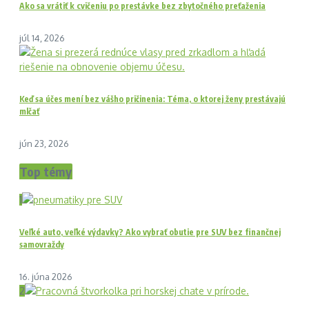
Ako sa vrátiť k cvičeniu po prestávke bez zbytočného preťaženia
júl 14, 2026
Keď sa účes mení bez vášho pričinenia: Téma, o ktorej ženy prestávajú
mlčať
jún 23, 2026
Top témy
1
Veľké auto, veľké výdavky? Ako vybrať obutie pre SUV bez finančnej
samovraždy
16. júna 2026
2