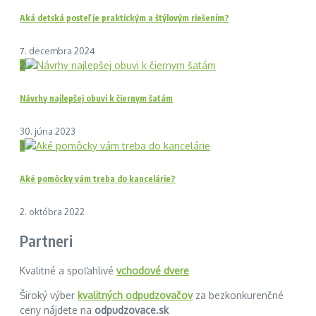
Aká detská posteľ je praktickým a štýlovým riešením?
7. decembra 2024
2
Návrhy najlepšej obuvi k čiernym šatám
30. júna 2023
3
Aké pomôcky vám treba do kancelárie?
2. októbra 2022
Partneri
Kvalitné a spoľahlivé
vchodové dvere
Široký výber
kvalitných odpudzovačov
za bezkonkurenčné
ceny nájdete na
odpudzovace.sk