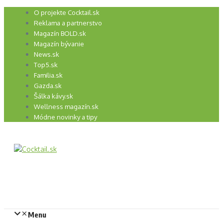
Preskočiť
O projekte Cocktail.sk
na
Reklama a partnerstvo
obsah
Magazín BOLD.sk
Magazín bývanie
News.sk
Top5.sk
Familia.sk
Gazda.sk
Šálka kávy.sk
Wellness magazín.sk
Módne novinky a tipy
Menu