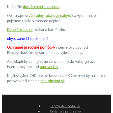
Najlepšie
domáce meteostanice
Obstarajte si
záhradný ratanový nábytok
a vychutnajte si
príjemné chvíle v záhrade naplno.
Detské koberce
rozžiaria každú izbu.
ubytovanie Chopok Jasná
Ochranné pracovné pomôcky
internetový obchod
Pracovnik.sk
široký sortiment za výborné ceny.
Autodoplnky za najlepšie ceny priamo do vašej garáže.
Internetový obchod
autoveci.sk
Najširší výber CBD olejov, kvapiek a CBD kozmetiky nájdete v
porovnávači cien na
cbd-obchod.sk
O projekte Cocktail.sk
Reklama a partnerstvo