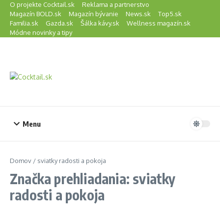
Preskočiť na obsah
O projekte Cocktail.sk
Reklama a partnerstvo
Magazín BOLD.sk
Magazín bývanie
News.sk
Top5.sk
Familia.sk
Gazda.sk
Šálka kávy.sk
Wellness magazín.sk
Módne novinky a tipy
Menu
Domov
/
sviatky radosti a pokoja
Značka prehliadania: sviatky
radosti a pokoja