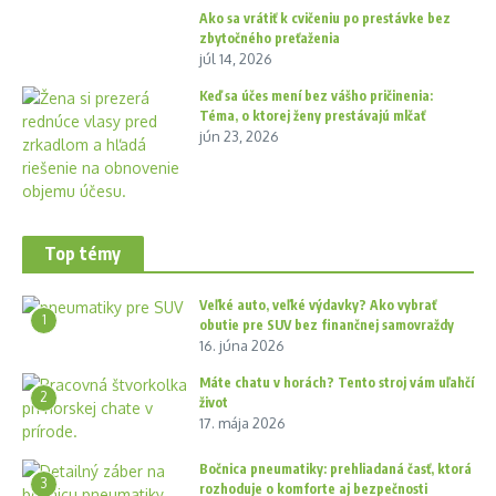
Ako sa vrátiť k cvičeniu po prestávke bez
zbytočného preťaženia
júl 14, 2026
Keď sa účes mení bez vášho pričinenia:
Téma, o ktorej ženy prestávajú mlčať
jún 23, 2026
Top témy
Veľké auto, veľké výdavky? Ako vybrať
1
obutie pre SUV bez finančnej samovraždy
16. júna 2026
Máte chatu v horách? Tento stroj vám uľahčí
2
život
17. mája 2026
Bočnica pneumatiky: prehliadaná časť, ktorá
3
rozhoduje o komforte aj bezpečnosti