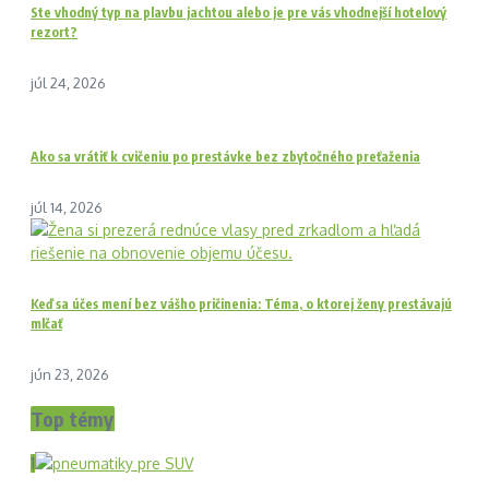
Ste vhodný typ na plavbu jachtou alebo je pre vás vhodnejší hotelový
rezort?
júl 24, 2026
Ako sa vrátiť k cvičeniu po prestávke bez zbytočného preťaženia
júl 14, 2026
Keď sa účes mení bez vášho pričinenia: Téma, o ktorej ženy prestávajú
mlčať
jún 23, 2026
Top témy
1