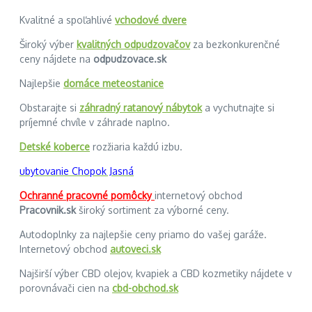
Kvalitné a spoľahlivé
vchodové dvere
Široký výber
kvalitných odpudzovačov
za bezkonkurenčné
ceny nájdete na
odpudzovace.sk
Najlepšie
domáce meteostanice
Obstarajte si
záhradný ratanový nábytok
a vychutnajte si
príjemné chvíle v záhrade naplno.
Detské koberce
rozžiaria každú izbu.
ubytovanie Chopok Jasná
Ochranné pracovné pomôcky
internetový obchod
Pracovnik.sk
široký sortiment za výborné ceny.
Autodoplnky za najlepšie ceny priamo do vašej garáže.
Internetový obchod
autoveci.sk
Najširší výber CBD olejov, kvapiek a CBD kozmetiky nájdete v
porovnávači cien na
cbd-obchod.sk