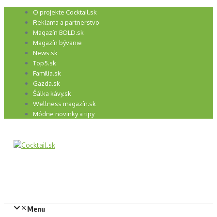
Preskočiť
O projekte Cocktail.sk
na
Reklama a partnerstvo
obsah
Magazín BOLD.sk
Magazín bývanie
News.sk
Top5.sk
Familia.sk
Gazda.sk
Šálka kávy.sk
Wellness magazín.sk
Módne novinky a tipy
Menu