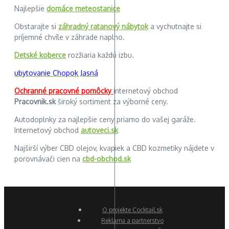
Najlepšie
domáce meteostanice
Obstarajte si
záhradný ratanový nábytok
a vychutnajte si
príjemné chvíle v záhrade naplno.
Detské koberce
rozžiaria každú izbu.
ubytovanie Chopok Jasná
Ochranné pracovné pomôcky
internetový obchod
Pracovnik.sk
široký sortiment za výborné ceny.
Autodoplnky za najlepšie ceny priamo do vašej garáže.
Internetový obchod
autoveci.sk
Najširší výber CBD olejov, kvapiek a CBD kozmetiky nájdete v
porovnávači cien na
cbd-obchod.sk
O projekte Cocktail.sk
Reklama a partnerstvo