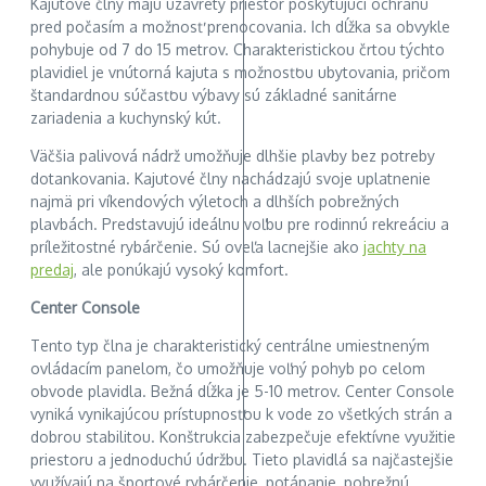
Kajutové člny majú uzavretý priestor poskytujúci ochranu
pred počasím a možnosť prenocovania. Ich dĺžka sa obvykle
pohybuje od 7 do 15 metrov. Charakteristickou črtou týchto
plavidiel je vnútorná kajuta s možnosťou ubytovania, pričom
štandardnou súčasťou výbavy sú základné sanitárne
zariadenia a kuchynský kút.
Väčšia palivová nádrž umožňuje dlhšie plavby bez potreby
dotankovania. Kajutové člny nachádzajú svoje uplatnenie
najmä pri víkendových výletoch a dlhších pobrežných
plavbách. Predstavujú ideálnu voľbu pre rodinnú rekreáciu a
príležitostné rybárčenie. Sú oveľa lacnejšie ako
jachty na
predaj
, ale ponúkajú vysoký komfort.
Center Console
Tento typ člna je charakteristický centrálne umiestneným
ovládacím panelom, čo umožňuje voľný pohyb po celom
obvode plavidla. Bežná dĺžka je 5-10 metrov. Center Console
vyniká vynikajúcou prístupnosťou k vode zo všetkých strán a
dobrou stabilitou. Konštrukcia zabezpečuje efektívne využitie
priestoru a jednoduchú údržbu. Tieto plavidlá sa najčastejšie
využívajú na športové rybárčenie, potápanie, pobrežnú