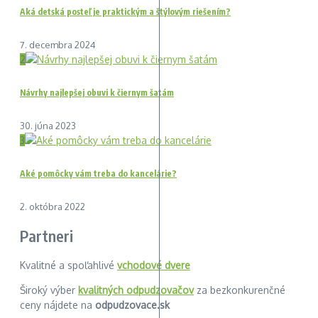
Aká detská posteľ je praktickým a štýlovým riešením?
7. decembra 2024
2
Návrhy najlepšej obuvi k čiernym šatám
30. júna 2023
3
Aké pomôcky vám treba do kancelárie?
2. októbra 2022
Partneri
Kvalitné a spoľahlivé
vchodové dvere
Široký výber
kvalitných odpudzovačov
za bezkonkurenčné
ceny nájdete na
odpudzovace.sk