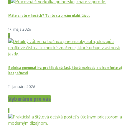
2
Máte chatu v horách? Tento stroj vám uľahčí život
17. mája 2026
3
Bočnica pneumatiky: prehliadaná časť, ktorá rozhoduje o komforte aj
bezpečnosti
11. januára 2026
Vyberáme pre vás
1