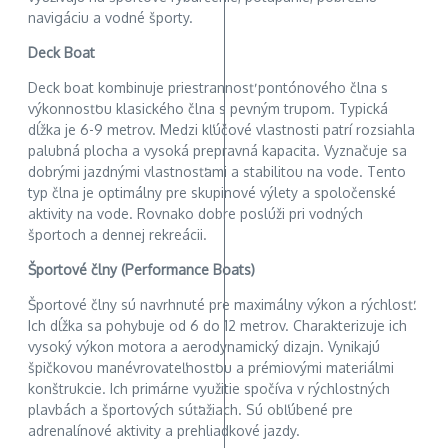
navigáciu a vodné športy.
Deck Boat
Deck boat kombinuje priestrannosť pontónového člna s
výkonnosťou klasického člna s pevným trupom. Typická
dĺžka je 6-9 metrov. Medzi kľúčové vlastnosti patrí rozsiahla
palubná plocha a vysoká prepravná kapacita. Vyznačuje sa
dobrými jazdnými vlastnosťami a stabilitou na vode. Tento
typ člna je optimálny pre skupinové výlety a spoločenské
aktivity na vode. Rovnako dobre poslúži pri vodných
športoch a dennej rekreácii.
Športové člny (Performance Boats)
Športové člny sú navrhnuté pre maximálny výkon a rýchlosť.
Ich dĺžka sa pohybuje od 6 do 12 metrov. Charakterizuje ich
vysoký výkon motora a aerodynamický dizajn. Vynikajú
špičkovou manévrovateľnosťou a prémiovými materiálmi
konštrukcie. Ich primárne využitie spočíva v rýchlostných
plavbách a športových súťažiach. Sú obľúbené pre
adrenalínové aktivity a prehliadkové jazdy.