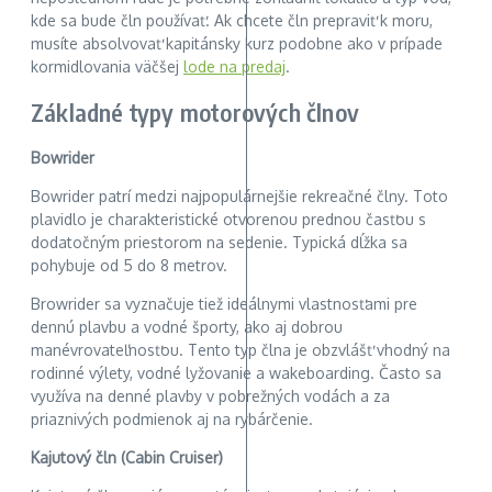
kde sa bude čln používať. Ak chcete čln prepraviť k moru,
musíte absolvovať kapitánsky kurz podobne ako v prípade
kormidlovania väčšej
lode na predaj
.
Základné typy motorových člnov
Bowrider
Bowrider patrí medzi najpopulárnejšie rekreačné člny. Toto
plavidlo je charakteristické otvorenou prednou časťou s
dodatočným priestorom na sedenie. Typická dĺžka sa
pohybuje od 5 do 8 metrov.
Browrider sa vyznačuje tiež ideálnymi vlastnosťami pre
dennú plavbu a vodné športy, ako aj dobrou
manévrovateľnosťou. Tento typ člna je obzvlášť vhodný na
rodinné výlety, vodné lyžovanie a wakeboarding. Často sa
využíva na denné plavby v pobrežných vodách a za
priaznivých podmienok aj na rybárčenie.
Kajutový čln (Cabin Cruiser)