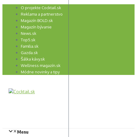
Preskočiť
O projekte Cocktail.sk
na
Reklama a partnerstvo
obsah
Magazín BOLD.sk
Magazín bývanie
News.sk
Top5.sk
Familia.sk
Gazda.sk
Šálka kávy.sk
Wellness magazín.sk
Módne novinky a tipy
Menu