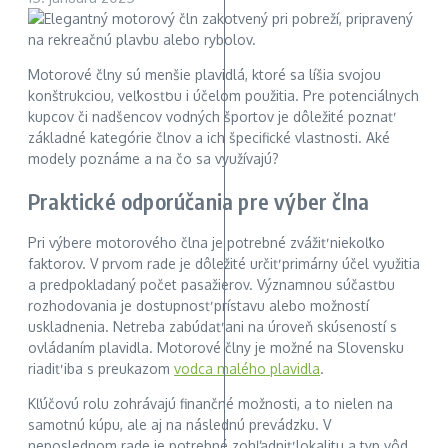
Motorové člny sú menšie plavidlá, ktoré sa líšia svojou
konštrukciou, veľkosťou i účelom použitia. Pre potenciálnych
kupcov či nadšencov vodných športov je dôležité poznať
základné kategórie člnov a ich špecifické vlastnosti. Aké
modely poznáme a na čo sa využívajú?
Praktické odporúčania pre výber člna
Pri výbere motorového člna je potrebné zvážiť niekoľko
faktorov. V prvom rade je dôležité určiť primárny účel využitia
a predpokladaný počet pasažierov. Významnou súčasťou
rozhodovania je dostupnosť prístavu alebo možností
uskladnenia. Netreba zabúdať ani na úroveň skúseností s
ovládaním plavidla. Motorové člny je možné na Slovensku
riadiť iba s preukazom
vodca malého plavidla
.
Kľúčovú rolu zohrávajú finančné možnosti, a to nielen na
samotnú kúpu, ale aj na následnú prevádzku. V
neposlednom rade je potrebné zohľadniť lokalitu a typ vôd,