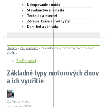
Nakupovanie a móda
Stavebníctvo a remeslá
Technika a internet
Zdravie, krása a životný štýl
Dom, byt a záhrada
Domov
/
Zaujímavosti
/
Základné typy motorových člnov a ich
využitie
Zaujímavosti
Základné typy motorových člnov
a ich využitie
Od
Viktor Fiala
15. januára 2025