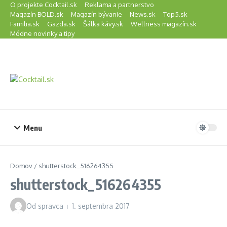
Preskočiť na obsah
O projekte Cocktail.sk
Reklama a partnerstvo
Magazín BOLD.sk
Magazín bývanie
News.sk
Top5.sk
Familia.sk
Gazda.sk
Šálka kávy.sk
Wellness magazín.sk
Módne novinky a tipy
Menu
Domov
/
shutterstock_516264355
shutterstock_516264355
Od
spravca
1. septembra 2017