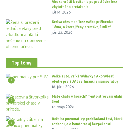
Ako sa vrátiť k cvičeniu po prestávke bez
zbytočného preťaženia
júl 14, 2026
Keď sa účes mení bez vášho pričinenia:
Téma, o ktorej ženy prestávajú mlčať
jún 23, 2026
Top témy
Veľké auto, veľké výdavky? Ako vybrať
1
obutie pre SUV bez finančnej samovraždy
16. júna 2026
Máte chatu v horách? Tento stroj vám uľahčí
2
život
17. mája 2026
Bočnica pneumatiky: prehliadaná časť, ktorá
3
rozhoduje o komforte aj bezpečnosti