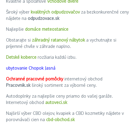
Kvalitné a spoľahlivé
vchodové dvere
Široký výber
kvalitných odpudzovačov
za bezkonkurenčné ceny
nájdete na
odpudzovace.sk
Najlepšie
domáce meteostanice
Obstarajte si
záhradný ratanový nábytok
a vychutnajte si
príjemné chvíle v záhrade naplno.
Detské koberce
rozžiaria každú izbu.
ubytovanie Chopok Jasná
Ochranné pracovné pomôcky
internetový obchod
Pracovnik.sk
široký sortiment za výborné ceny.
Autodoplnky za najlepšie ceny priamo do vašej garáže.
Internetový obchod
autoveci.sk
Najširší výber CBD olejov, kvapiek a CBD kozmetiky nájdete v
porovnávači cien na
cbd-obchod.sk