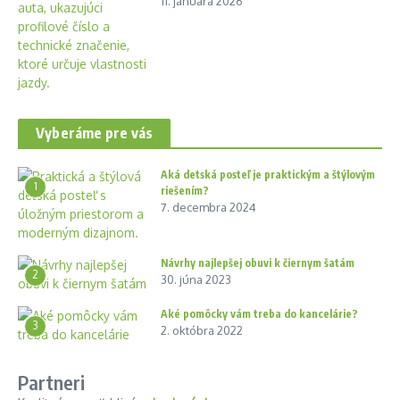
11. januára 2026
Vyberáme pre vás
Aká detská posteľ je praktickým a štýlovým
1
riešením?
7. decembra 2024
Návrhy najlepšej obuvi k čiernym šatám
2
30. júna 2023
Aké pomôcky vám treba do kancelárie?
3
2. októbra 2022
Partneri