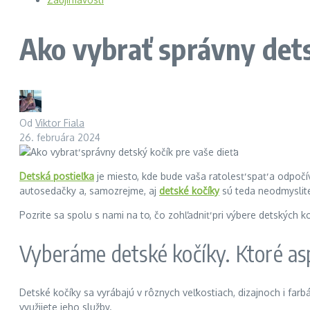
Ako vybrať správny dets
Od
Viktor Fiala
26. februára 2024
Detská postieľka
je miesto, kde bude vaša ratolesť spať a odpočí
autosedačky a, samozrejme, aj
detské kočíky
sú teda neodmyslite
Pozrite sa spolu s nami na to, čo zohľadniť pri výbere detských k
Vyberáme detské kočíky. Ktoré as
Detské kočíky sa vyrábajú v rôznych veľkostiach, dizajnoch i farb
využijete jeho služby.