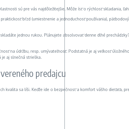
lastnosti sú pre vás najdôležitejšie. Môže ísť o rýchlosť skladania, ľ
praktickosť bŕzd (umiestnenie a jednoduchosť používania), päťbodový b
poskladáte jednou rukou. Plánujete absolvovať denne dlhé prechádzky
očnosť na údržbu, resp. umývateľnosť. Podstatná je aj veľkosť úložnéh
 je aj slnečná strieška.
overeného predajcu
ich kvalita sa líši. Keďže ide o bezpečnosť a komfort vášho dieťaťa, 