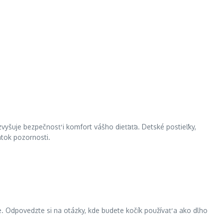
vyšuje bezpečnosť i komfort vášho dieťaťa. Detské postieľky,
atok pozornosti.
te. Odpovedzte si na otázky, kde budete kočík používať a ako dlho