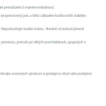
ahké prenášanie či manévrovateľnosť.
ezpečnostný pás a šírku základne kočíka kvôli stabilite.
? Nepodceňujte kvalitu kolies. Vhodné sú kolesá plnené
o priestoru, pretože pri dlhých prechádzkach, spojených s
preferujte overených výrobcov a predajcov, ktorí vám poskytnú