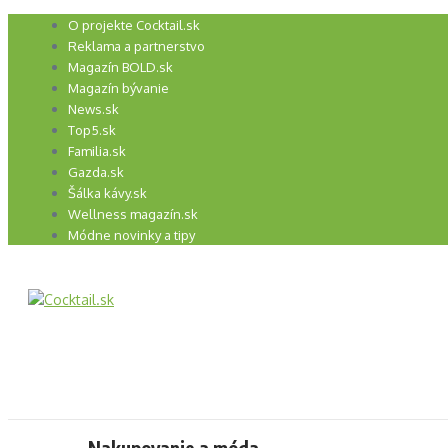
Preskočiť
O projekte Cocktail.sk
na
Reklama a partnerstvo
obsah
Magazín BOLD.sk
Magazín bývanie
News.sk
Top5.sk
Familia.sk
Gazda.sk
Šálka kávy.sk
Wellness magazín.sk
Módne novinky a tipy