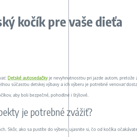
ký kočík pre vaše dieťa
vať.
Detské autosedačky
je nevyhnutnosťou pri jazde autom, pretože z
ľnou súčasťou detskej výbavy a ich výberu je potrebné venovať dost
očíkov, aby boli bezpečné, pohodlné i štýlové.
pekty je potrebné zvážiť?
ách. Skôr, ako sa pustíte do výberu, ujasnite si, čo od kočíka očakáva