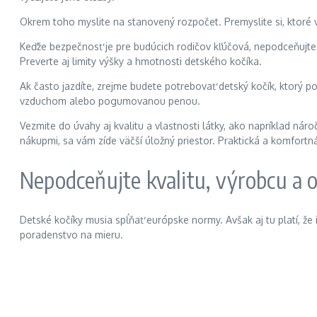
Okrem toho myslite na stanovený rozpočet. Premyslite si, ktoré v
Keďže bezpečnosť je pre budúcich rodičov kľúčová, nepodceňujte 
Preverte aj limity výšky a hmotnosti detského kočíka.
Ak často jazdíte, zrejme budete potrebovať detský kočík, ktorý 
vzduchom alebo pogumovanou penou.
Vezmite do úvahy aj kvalitu a vlastnosti látky, ako napríklad nár
nákupmi, sa vám zíde väčší úložný priestor. Praktická a komfortná
Nepodceňujte kvalitu, výrobcu a 
Detské kočíky musia spĺňať európske normy. Avšak aj tu platí, že 
poradenstvo na mieru.