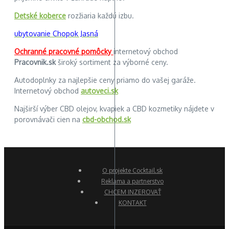
Detské koberce
rozžiaria každú izbu.
ubytovanie Chopok Jasná
Ochranné pracovné pomôcky
internetový obchod
Pracovnik.sk
široký sortiment za výborné ceny.
Autodoplnky za najlepšie ceny priamo do vašej garáže.
Internetový obchod
autoveci.sk
Najširší výber CBD olejov, kvapiek a CBD kozmetiky nájdete v
porovnávači cien na
cbd-obchod.sk
O projekte Cocktail.sk
Reklama a partnerstvo
CHCEM INZEROVAŤ
KONTAKT