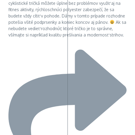
cyklistické tričká môžete úplne bez problémov využiť aj na
fitnes aktivity, rýchloschnúci polyester zabezpečí, že sa
budete vždy cítiť v pohode. Dámy v tomto prípade rozhodne
potešia všité podprsenky a koniec koncov aj pánov.
Ak sa
nebudete vedieť rozhodnúť, ktoré tričko je to správne,
všímajte si napríklad kvalitu prešívania a modernosť strihov.