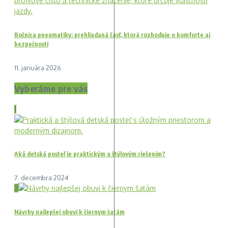
Bočnica pneumatiky: prehliadaná časť, ktorá rozhoduje o komforte aj
bezpečnosti
11. januára 2026
Vyberáme pre vás
1
Aká detská posteľ je praktickým a štýlovým riešením?
7. decembra 2024
2
Návrhy najlepšej obuvi k čiernym šatám