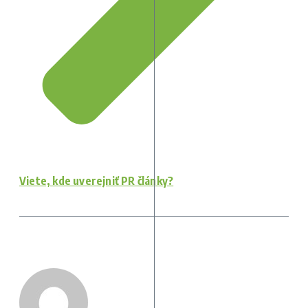
Viete, kde uverejniť PR články?