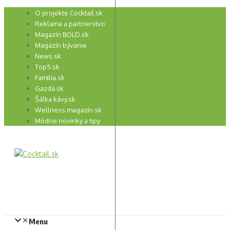
Preskočiť
O projekte Cocktail.sk
na
Reklama a partnerstvo
obsah
Magazín BOLD.sk
Magazín bývanie
News.sk
Top5.sk
Familia.sk
Gazda.sk
Šálka kávy.sk
Wellness magazín.sk
Módne novinky a tipy
Menu