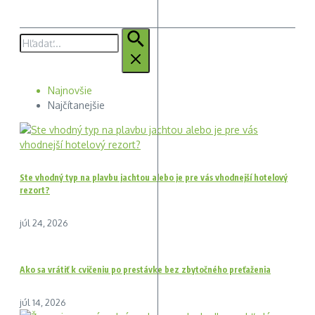
Hľadať:
Najnovšie
Najčítanejšie
Ste vhodný typ na plavbu jachtou alebo je pre vás vhodnejší hotelový
rezort?
júl 24, 2026
Ako sa vrátiť k cvičeniu po prestávke bez zbytočného preťaženia
júl 14, 2026