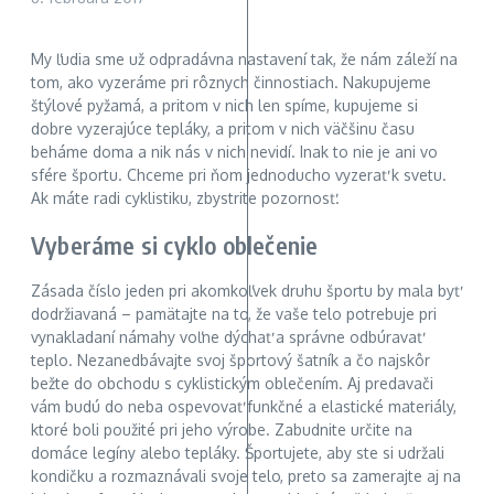
My ľudia sme už odpradávna nastavení tak, že nám záleží na
tom, ako vyzeráme pri rôznych činnostiach. Nakupujeme
štýlové pyžamá, a pritom v nich len spíme, kupujeme si
dobre vyzerajúce tepláky, a pritom v nich väčšinu času
beháme doma a nik nás v nich nevidí. Inak to nie je ani vo
sfére športu. Chceme pri ňom jednoducho vyzerať k svetu.
Ak máte radi cyklistiku, zbystrite pozornosť.
Vyberáme si cyklo oblečenie
Zásada číslo jeden pri akomkoľvek druhu športu by mala byť
dodržiavaná – pamätajte na to, že vaše telo potrebuje pri
vynakladaní námahy voľne dýchať a správne odbúravať
teplo. Nezanedbávajte svoj športový šatník a čo najskôr
bežte do obchodu s cyklistickým oblečením. Aj predavači
vám budú do neba ospevovať funkčné a elastické materiály,
ktoré boli použité pri jeho výrobe. Zabudnite určite na
domáce legíny alebo tepláky. Športujete, aby ste si udržali
kondičku a rozmaznávali svoje telo, preto sa zamerajte aj na