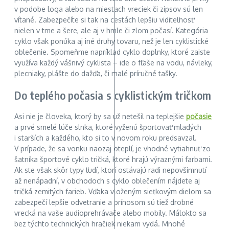
v podobe loga alebo na miestach vreciek či zipsov sú len
vítané. Zabezpečíte si tak na cestách lepšiu viditeľnosť
nielen v tme a šere, ale aj v hmle či zlom počasí. Kategória
cyklo však ponúka aj iné druhy tovaru, než je len cyklistické
oblečenie. Spomeňme napríklad cyklo doplnky, ktoré zaiste
využíva každý vášnivý cyklista – ide o fľaše na vodu, návleky,
plecniaky, plášte do dažďa, či malé príručné tašky.
Do teplého počasia s cyklistickým tričkom
Asi nie je človeka, ktorý by sa už netešil na teplejšie
počasie
a prvé smelé lúče slnka, ktoré vyženú športovať mladých
i starších a každého, kto si to v novom roku predsavzal.
V prípade, že sa vonku naozaj oteplí, je vhodné vytiahnuť zo
šatníka športové cyklo tričká, ktoré hrajú výraznými farbami.
Ak ste však skôr typy ľudí, ktorí ostávajú radi nepovšimnutí
až nenápadní, v obchodoch s cyklo oblečením nájdete aj
tričká zemitých farieb. Vďaka vloženým sieťkovým dielom sa
zabezpečí lepšie odvetranie a prínosom sú tiež drobné
vrecká na vaše audioprehrávače alebo mobily. Málokto sa
bez týchto technických hračiek niekam vydá. Mnohé