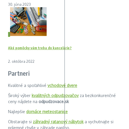
30. júna 2023
3
Aké pomôcky vám treba do kancelárie?
2. októbra 2022
Partneri
Kvalitné a spoľahlivé
vchodové dvere
Široký výber
kvalitných odpudzovačov
za bezkonkurenčné
ceny nájdete na
odpudzovace.sk
Najlepšie
domáce meteostanice
Obstarajte si
záhradný ratanový nábytok
a vychutnajte si
príjemné chvíle v záhrade naplno.