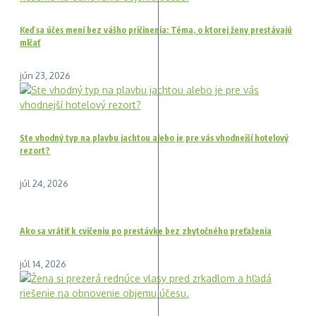
Keď sa účes mení bez vášho pričinenia: Téma, o ktorej ženy prestávajú
mlčať
jún 23, 2026
Ste vhodný typ na plavbu jachtou alebo je pre vás vhodnejší hotelový
rezort?
júl 24, 2026
Ako sa vrátiť k cvičeniu po prestávke bez zbytočného preťaženia
júl 14, 2026