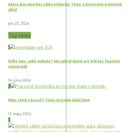
Keď sa účes mení bez vášho pričinenia: Téma, o ktorej ženy prestávajú
mlčať
jún 23, 2026
Top témy
1
Veľké auto, veľké výdavky? Ako vybrať obutie pre SUV bez finančnej
samovraždy
16. júna 2026
2
Máte chatu v horách? Tento stroj vám uľahčí život
17. mája 2026
3