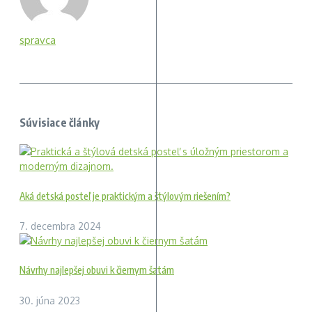
spravca
Súvisiace články
Aká detská posteľ je praktickým a štýlovým riešením?
7. decembra 2024
Návrhy najlepšej obuvi k čiernym šatám
30. júna 2023