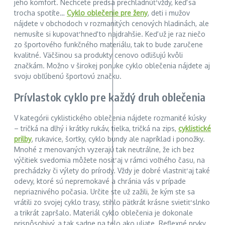
jeho komfort. Nechcete predsa prechladnúť vždy, keď sa
trocha spotíte…
Cyklo oblečenie pre ženy
, deti i mužov
nájdete v obchodoch v rozmanitých cenových hladinách, ale
nemusíte si kupovať hneď to najdrahšie. Keď už je raz niečo
zo športového funkčného materiálu, tak to bude zaručene
kvalitné. Väčšinou sa produkty cenovo odlišujú kvôli
značkám. Možno v širokej ponuke cyklo oblečenia nájdete aj
svoju obľúbenú športovú značku.
Prívlastok cyklo pre každý druh oblečenia
V kategórii cyklistického oblečenia nájdete rozmanité kúsky
– tričká na dlhý i krátky rukáv, tielka, tričká na zips,
cyklistické
prilby
, rukavice, šortky, cyklo bundy ale napríklad i ponožky.
Mnohé z menovaných vyzerajú tak neutrálne, že ich bez
výčitiek svedomia môžete nosiť aj v rámci voľného času, na
prechádzky či výlety do prírody. Vždy je dobré vlastniť aj také
odevy, ktoré sú nepremokavé a chránia vás v prípade
nepriaznivého počasia. Určite ste už zažili, že kým ste sa
vrátili zo svojej cyklo trasy, stihlo päťkrát krásne svietiť slnko
a trikrát zapršalo. Materiál cyklo oblečenia je dokonale
prispôsobivý, a tak sadne na telo ako uliate. Reflexné prvky