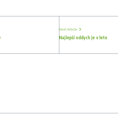
Next Article
0
Najlepší oddych je v lete