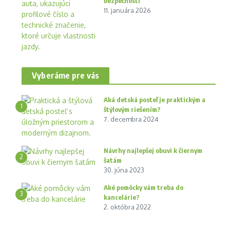
bezpečnosti
11. januára 2026
Vyberáme pre vás
Aká detská posteľ je praktickým a
1
štýlovým riešením?
7. decembra 2024
Návrhy najlepšej obuvi k čiernym
2
šatám
30. júna 2023
Aké pomôcky vám treba do
3
kancelárie?
2. októbra 2022