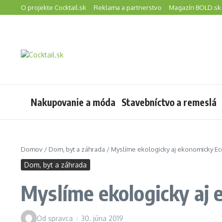
Preskočiť na obsah
O projekte Cocktail.sk
Reklama a partnerstvo
Magazín BOLD.sk
Nakupovanie a móda
Stavebníctvo a remeslá
Domov
/
Dom, byt a záhrada
/
Myslíme ekologicky aj ekonomicky E
Dom, byt a záhrada
Myslíme ekologicky aj
Od
spravca
30. júna 2019