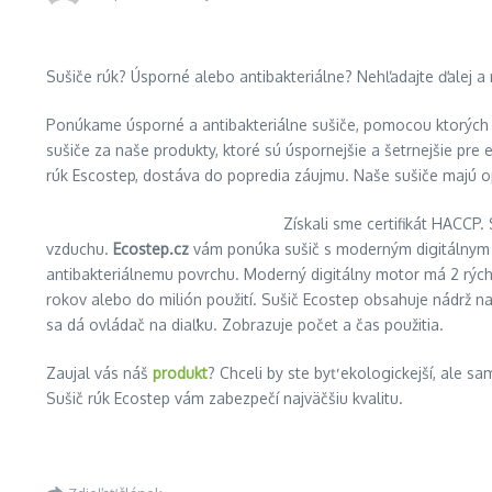
Sušiče rúk? Úsporné alebo antibakteriálne? Nehľadajte ďalej a
Ponúkame úsporné a antibakteriálne sušiče, pomocou ktorých uš
sušiče za naše produkty, ktoré sú úspornejšie a šetrnejšie p
rúk Escostep, dostáva do popredia záujmu. Naše sušiče majú o
Získali sme certifikát HACCP.
vzduchu.
Ecostep.cz
vám ponúka sušič s moderným digitálnym mo
antibakteriálnemu povrchu. Moderný digitálny motor má 2 rých
rokov alebo do milión použití. Sušič Ecostep obsahuje nádrž
sa dá ovládač na diaľku. Zobrazuje počet a čas použitia.
Zaujal vás náš
produkt
? Chceli by ste byť ekologickejší, ale 
Sušič rúk Ecostep vám zabezpečí najväčšiu kvalitu.