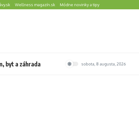
ávy.sk
Wellness magazín.sk
Módne novinky a tipy
, byt a záhrada
sobota, 8 augusta, 2026