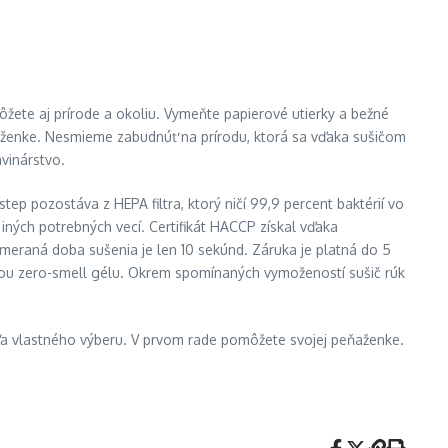
ôžete aj prírode a okoliu. Vymeňte papierové utierky a bežné
ňaženke. Nesmieme zabudnúť na prírodu, ktorá sa vďaka sušičom
vinárstvo.
tep pozostáva z HEPA filtra, ktorý ničí 99,9 percent baktérií vo
ných potrebných vecí. Certifikát HACCP získal vďaka
meraná doba sušenia je len 10 sekúnd. Záruka je platná do 5
cou zero-smell gélu. Okrem spomínaných vymožeností sušič rúk
podľa vlastného výberu. V prvom rade pomôžete svojej peňaženke.