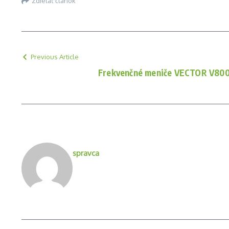
Zdieľať článok
Previous Article
Frekvenčné meniče VECTOR V80
spravca