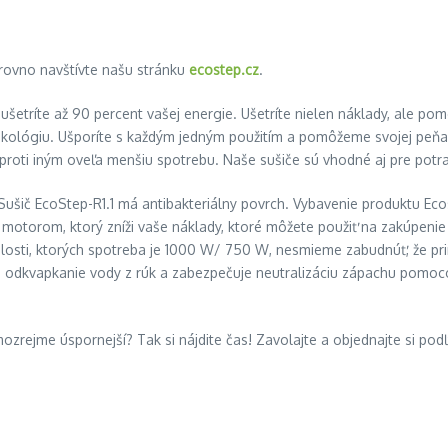
 rovno navštívte našu stránku
ecostep.cz
.
etríte až 90 percent vašej energie. Ušetríte nielen náklady, ale pom
re ekológiu. Ušporíte s každým jedným použitím a pomôžeme svojej pe
proti iným oveľa menšiu spotrebu. Naše sušiče sú vhodné aj pre potra
 Sušič EcoStep-R1.1 má antibakteriálny povrch. Vybavenie produktu Ecos
torom, ktorý zníži vaše náklady, ktoré môžete použiť na zakúpenie i
losti, ktorých spotreba je 1000 W/ 750 W, nesmieme zabudnúť, že pri
 na odkvapkanie vody z rúk a zabezpečuje neutralizáciu zápachu pomo
samozrejme úspornejší? Tak si nájdite čas! Zavolajte a objednajte si 