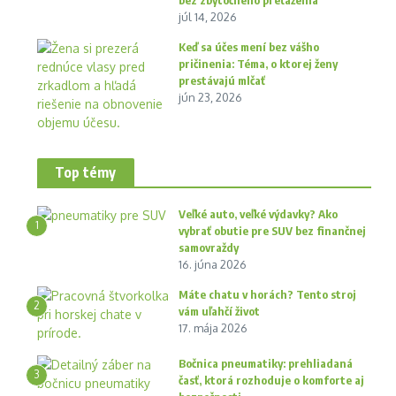
bez zbytočného preťaženia
júl 14, 2026
Keď sa účes mení bez vášho
pričinenia: Téma, o ktorej ženy
prestávajú mlčať
jún 23, 2026
Top témy
Veľké auto, veľké výdavky? Ako
1
vybrať obutie pre SUV bez finančnej
samovraždy
16. júna 2026
Máte chatu v horách? Tento stroj
2
vám uľahčí život
17. mája 2026
Bočnica pneumatiky: prehliadaná
3
časť, ktorá rozhoduje o komforte aj