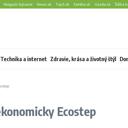
Magazín bývanie
News.sk
Top5.sk
Familia.sk
Gazda.sk
Šálka k
Technika a internet
Zdravie, krása a životný štýl
Dom
costep
 ekonomicky Ecostep