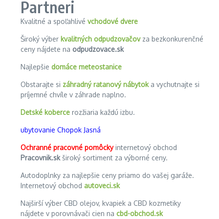
Partneri
Kvalitné a spoľahlivé
vchodové dvere
Široký výber
kvalitných odpudzovačov
za bezkonkurenčné
ceny nájdete na
odpudzovace.sk
Najlepšie
domáce meteostanice
Obstarajte si
záhradný ratanový nábytok
a vychutnajte si
príjemné chvíle v záhrade naplno.
Detské koberce
rozžiaria každú izbu.
ubytovanie Chopok Jasná
Ochranné pracovné pomôcky
internetový obchod
Pracovnik.sk
široký sortiment za výborné ceny.
Autodoplnky za najlepšie ceny priamo do vašej garáže.
Internetový obchod
autoveci.sk
Najširší výber CBD olejov, kvapiek a CBD kozmetiky
nájdete v porovnávači cien na
cbd-obchod.sk