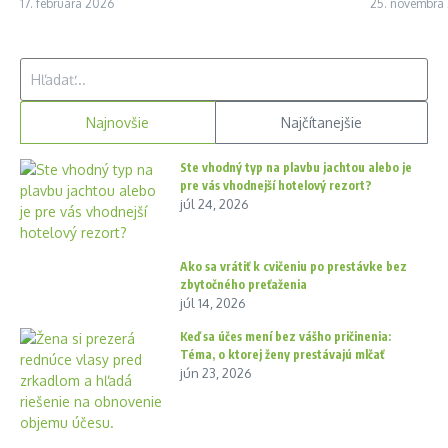
17. februára 2026
25. novembra
Hľadať:
Najnovšie
Najčítanejšie
Ste vhodný typ na plavbu jachtou alebo je
pre vás vhodnejší hotelový rezort?
júl 24, 2026
Ako sa vrátiť k cvičeniu po prestávke bez
zbytočného preťaženia
júl 14, 2026
Keď sa účes mení bez vášho pričinenia:
Téma, o ktorej ženy prestávajú mlčať
jún 23, 2026