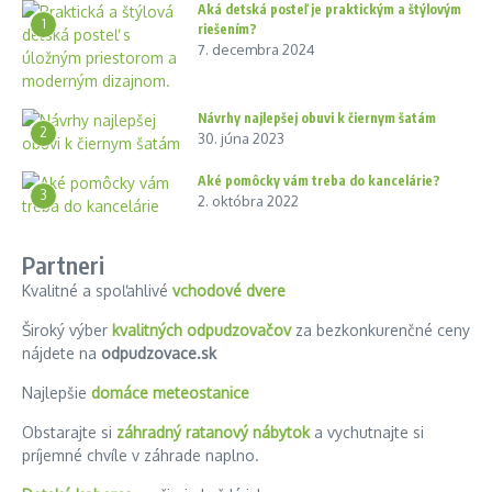
Aká detská posteľ je praktickým a štýlovým
1
riešením?
7. decembra 2024
Návrhy najlepšej obuvi k čiernym šatám
2
30. júna 2023
Aké pomôcky vám treba do kancelárie?
3
2. októbra 2022
Partneri
Kvalitné a spoľahlivé
vchodové dvere
Široký výber
kvalitných odpudzovačov
za bezkonkurenčné ceny
nájdete na
odpudzovace.sk
Najlepšie
domáce meteostanice
Obstarajte si
záhradný ratanový nábytok
a vychutnajte si
príjemné chvíle v záhrade naplno.