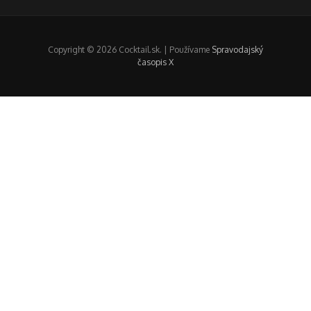
Copyright © 2026 Cocktail.sk. | Používame
Spravodajský
časopis X