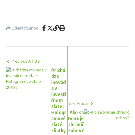
Zdieľať článok
Previous Article
Prichá
dza
inováci
a v
investi
čnom
Next Article
zlate:
Hologr
Ako sa
amové
tvaruje
zlaté
chránič
zliatky
zubov?