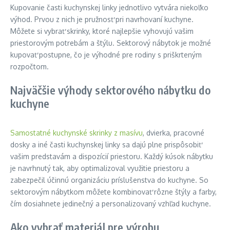
Kupovanie časti kuchynskej linky jednotlivo vytvára niekoľko
výhod. Prvou z nich je pružnosť pri navrhovaní kuchyne.
Môžete si vybrať skrinky, ktoré najlepšie vyhovujú vašim
priestorovým potrebám a štýlu. Sektorový nábytok je možné
kupovať postupne, čo je výhodné pre rodiny s priškrteným
rozpočtom.
Najväčšie výhody sektorového nábytku do
kuchyne
Samostatné kuchynské skrinky z masívu
, dvierka, pracovné
dosky a iné časti kuchynskej linky sa dajú plne prispôsobiť
vašim predstavám a dispozícií priestoru. Každý kúsok nábytku
je navrhnutý tak, aby optimalizoval využitie priestoru a
zabezpečil účinnú organizáciu príslušenstva do kuchyne. So
sektorovým nábytkom môžete kombinovať rôzne štýly a farby,
čím dosiahnete jedinečný a personalizovaný vzhľad kuchyne.
Ako vybrať materiál pre výrobu