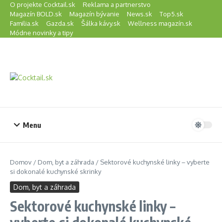
Preskočiť na obsah
O projekte Cocktail.sk
Reklama a partnerstvo
Magazín BOLD.sk
Magazín bývanie
News.sk
Top5.sk
Familia.sk
Gazda.sk
Šálka kávy.sk
Wellness magazín.sk
Módne novinky a tipy
Menu
Domov
/
Dom, byt a záhrada
/
Sektorové kuchynské linky – vyberte
si dokonalé kuchynské skrinky
Dom, byt a záhrada
Sektorové kuchynské linky –