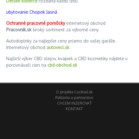
Detské koberce
rozžiaria každú izbu.
ubytovanie Chopok Jasná
Ochranné pracovné pomôcky
internetový obchod
Pracovnik.sk
široký sortiment za výborné ceny.
Autodoplnky za najlepšie ceny priamo do vašej garáže.
Internetový obchod
autoveci.sk
Najširší výber CBD olejov, kvapiek a CBD kozmetiky nájdete v
porovnávači cien na
cbd-obchod.sk
O projekte Cocktail.sk
Reklama a partnerstvo
CHCEM INZEROVAŤ
KONTAKT