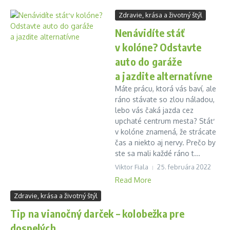
Zdravie, krása a životný štýl
Nenávidíte stáť
v kolóne? Odstavte
auto do garáže
a jazdite alternatívne
Máte prácu, ktorá vás baví, ale
ráno stávate so zlou náladou,
lebo vás čaká jazda cez
upchaté centrum mesta? Stáť
v kolóne znamená, že strácate
čas a niekto aj nervy. Prečo by
ste sa mali každé ráno t...
Viktor Fiala
25. februára 2022
Read More
Zdravie, krása a životný štýl
Tip na vianočný darček – kolobežka pre
dospelých