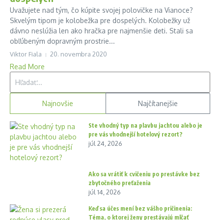
Uvažujete nad tým, čo kúpite svojej polovičke na Vianoce?
Skvelým tipom je kolobežka pre dospelých. Kolobežky už
dávno neslúžia len ako hračka pre najmenšie deti. Stali sa
obľúbeným dopravným prostrie...
Viktor Fiala
20. novembra 2020
Read More
Hľadať:
Najnovšie
Najčítanejšie
Ste vhodný typ na plavbu jachtou alebo je
pre vás vhodnejší hotelový rezort?
júl 24, 2026
Ako sa vrátiť k cvičeniu po prestávke bez
zbytočného preťaženia
júl 14, 2026
Keď sa účes mení bez vášho pričinenia:
Téma, o ktorej ženy prestávajú mlčať