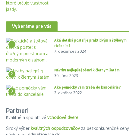
Vyberáme pre vás
Aká detská posteľ je praktickým a štýlovým
1
riešením?
7. decembra 2024
Návrhy najlepšej obuvi k čiernym šatám
2
30. júna 2023
Aké pomôcky vám treba do kancelárie?
3
2. októbra 2022
Partneri
Kvalitné a spoľahlivé
vchodové dvere
Široký výber
kvalitných odpudzovačov
za bezkonkurenčné ceny
nájdete na
odpudzovace.sk