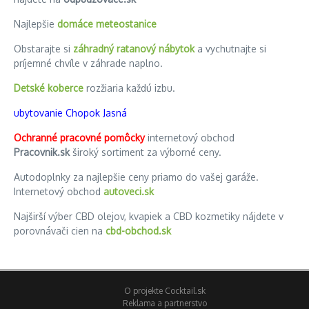
Najlepšie
domáce meteostanice
Obstarajte si
záhradný ratanový nábytok
a vychutnajte si
príjemné chvíle v záhrade naplno.
Detské koberce
rozžiaria každú izbu.
ubytovanie Chopok Jasná
Ochranné pracovné pomôcky
internetový obchod
Pracovnik.sk
široký sortiment za výborné ceny.
Autodoplnky za najlepšie ceny priamo do vašej garáže.
Internetový obchod
autoveci.sk
Najširší výber CBD olejov, kvapiek a CBD kozmetiky nájdete v
porovnávači cien na
cbd-obchod.sk
O projekte Cocktail.sk
Reklama a partnerstvo