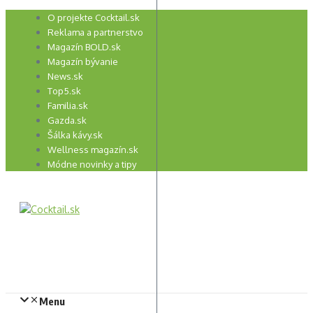
Preskočiť
O projekte Cocktail.sk
na
Reklama a partnerstvo
obsah
Magazín BOLD.sk
Magazín bývanie
News.sk
Top5.sk
Familia.sk
Gazda.sk
Šálka kávy.sk
Wellness magazín.sk
Módne novinky a tipy
Menu