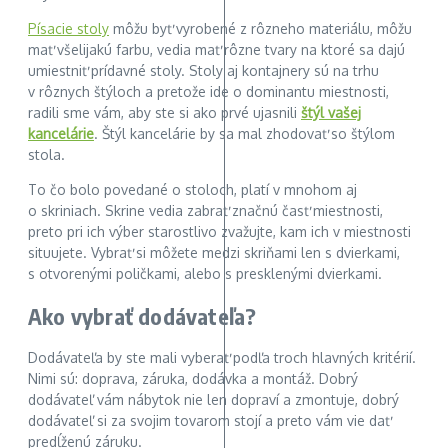
Písacie stoly
môžu byť vyrobené z rôzneho materiálu, môžu
mať všelijakú farbu, vedia mať rôzne tvary na ktoré sa dajú
umiestniť prídavné stoly. Stoly aj kontajnery sú na trhu
v rôznych štýloch a pretože ide o dominantu miestnosti,
radili sme vám, aby ste si ako prvé ujasnili
štýl vašej
kancelárie
. Štýl kancelárie by sa mal zhodovať so štýlom
stola.
To čo bolo povedané o stoloch, platí v mnohom aj
o skriniach. Skrine vedia zabrať značnú časť miestnosti,
preto pri ich výber starostlivo zvažujte, kam ich v miestnosti
situujete. Vybrať si môžete medzi skriňami len s dvierkami,
s otvorenými poličkami, alebo s presklenými dvierkami.
Ako vybrať dodávateľa?
Dodávateľa by ste mali vyberať podľa troch hlavných kritérií.
Nimi sú: doprava, záruka, dodávka a montáž. Dobrý
dodávateľ vám nábytok nie len dopraví a zmontuje, dobrý
dodávateľ si za svojim tovarom stojí a preto vám vie dať
predĺženú záruku.