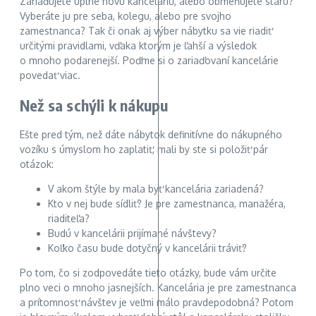
Zariaďujete úplne novú kanceláriu, alebo obmeňujete starú?
Vyberáte ju pre seba, kolegu, alebo pre svojho
zamestnanca? Tak či onak aj výber nábytku sa vie riadiť
určitými pravidlami, vďaka ktorým je ľahší a výsledok
o mnoho podarenejší. Poďme si o zariaďovaní kancelárie
povedať viac.
Než sa schýli k nákupu
Ešte pred tým, než dáte nábytok definitívne do nákupného
vozíku s úmyslom ho zaplatiť, mali by ste si položiť pár
otázok:
V akom štýle by mala byť kancelária zariadená?
Kto v nej bude sídliť? Je pre zamestnanca, manažéra,
riaditeľa?
Budú v kancelárii prijímané návštevy?
Koľko času bude dotyčný v kancelárii tráviť?
Po tom, čo si zodpovedáte tieto otázky, bude vám určite
plno veci o mnoho jasnejších. Kancelária je pre zamestnanca
a prítomnosť návštev je veľmi málo pravdepodobná? Potom