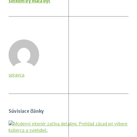
slnkom by mala byť
spravca
Súvisiace články