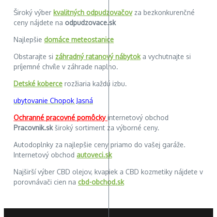
Široký výber
kvalitných odpudzovačov
za bezkonkurenčné
ceny nájdete na
odpudzovace.sk
Najlepšie
domáce meteostanice
Obstarajte si
záhradný ratanový nábytok
a vychutnajte si
príjemné chvíle v záhrade naplno.
Detské koberce
rozžiaria každú izbu.
ubytovanie Chopok Jasná
Ochranné pracovné pomôcky
internetový obchod
Pracovnik.sk
široký sortiment za výborné ceny.
Autodoplnky za najlepšie ceny priamo do vašej garáže.
Internetový obchod
autoveci.sk
Najširší výber CBD olejov, kvapiek a CBD kozmetiky nájdete v
porovnávači cien na
cbd-obchod.sk