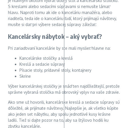
je hlavným úkolom vybrať dobrý stôl a kancelársku stoličku.
S kreslami alebo sedacími súpravami si nemusíte lámať
hlavu. Naproti tomu ak ide o kanceláriu manažéra, alebo
riaditeľa, teda ide o kanceláriu ľudí, ktorý prijímajú návštevy,
musíte si dať pri výbere sedacej súpravy záležať.
Kancelársky nábytok – aký vybrať?
Pri zariaďovaní kancelárie by ste mali myslieť hlavne na:
Kancelárske stoličky a kreslá
Kreslá a sedacie súpravy
Písacie stoly, prídavné stoly, kontajnery
Skrine
Výber kancelárskej stoličky je snáď ten najdôležitejší, pretože
správne vybraná stolička má obrovský vplyv na vaše zdravie.
Ako sme už hovorili, kancelárske kreslá a sedacie súpravy sú
dôležité, ak prijímate návštevy. Najlepšie je, ak všetko kúpite
ako jeden set nábytku, aby spolu jednotlivé kusy krásne
ladili. Tiež si dajte pozor na to, aby sa štýlovo hodili ku
zbytku kancelárie.