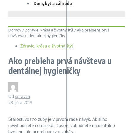
Dom, byt a záhrada
Domov
/
Zdravie, krása a životný štýl
/
Ako prebieha prvá
návšteva u dentálnej hygieničky
Zdravie, krása a životný štýl
Ako prebieha prvá návšteva u
dentálnej hygieničky
Od
spravca
28. júla 2019
Starostlivosť o zuby je v prvom rade návyk. Ak si ho
nevybudujete čo najskôr, časom zabudnete na dentálnu
hygienu, ale aj prehliadky u zubára.