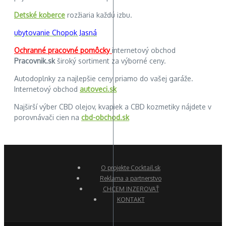
Detské koberce
rozžiaria každú izbu.
ubytovanie Chopok Jasná
Ochranné pracovné pomôcky
internetový obchod
Pracovnik.sk
široký sortiment za výborné ceny.
Autodoplnky za najlepšie ceny priamo do vašej garáže.
Internetový obchod
autoveci.sk
Najširší výber CBD olejov, kvapiek a CBD kozmetiky nájdete v
porovnávači cien na
cbd-obchod.sk
O projekte Cocktail.sk
Reklama a partnerstvo
CHCEM INZEROVAŤ
KONTAKT