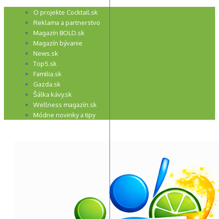
Preskočiť
O projekte Cocktail.sk
na
Reklama a partnerstvo
obsah
Magazín BOLD.sk
Magazín bývanie
News.sk
Top5.sk
Familia.sk
Gazda.sk
Šálka kávy.sk
Wellness magazín.sk
Módne novinky a tipy