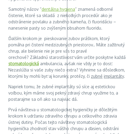
Samotný názov “
dentálna hygiena
” znamená odborné
čistenie, ktoré sa skladá z niekoľkých procedúr ako je
odstránenie povlaku a zubného kameňa, či fluoridáciu –
nanesenie pasty so zvýšeným obsahom fluoridu.
Ďalším krokom je pieskovanie zubov práškom, ktorý
pomáha pri čistení medzizubných priestorov.. Máte zažltnutý
chrup, ale bielenie nie je pre vás to pravé
orechové? Základnú starostlivosť vám určite poskytne každá
stomatologická
ambulancia, avšak nie vždy je to dosť.
Nezaslúžia si vaše zuby niečo extra? Vyhnime sa dôsledkom,
ktorými by mohli byť aj korunky, protézy, či
zubn
é
implant
á
ty
.
Napriek tomu, že zubné implantáty sú síce aj estetickou
voľbou, kým máme svoj pekný zdravý chrup využime to, a
postarajme sa oň ako sa najviac dá.
Prvá návšteva u stomatologickej hygieničky je dôležitým
krokom k udržaniu zdravého chrupu a celkového zdravia
ústnej dutiny. Počas tejto návštevy stomatologická
hygienička zhodnotí stav vášho chrupu a ďasien, odstráni