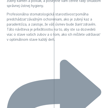
zubný kameň a povlak, a poskytne vám cenné rady ohľadom
správnej ústnej hygieny.
Profesionálna stomatologická starostlivosť pomáha
predchádzať závažným ochoreniam, ako je zubný kaz a
paradentóza, a zaisťuje, že váš úsmev bude žiariť zdravím.
Táto návšteva je príležitosťou na to, aby ste sa dozvedeli
viac o stave vašich zubov a o tom, ako ich môžete udržiavať
v optimálnom stave každý deň.