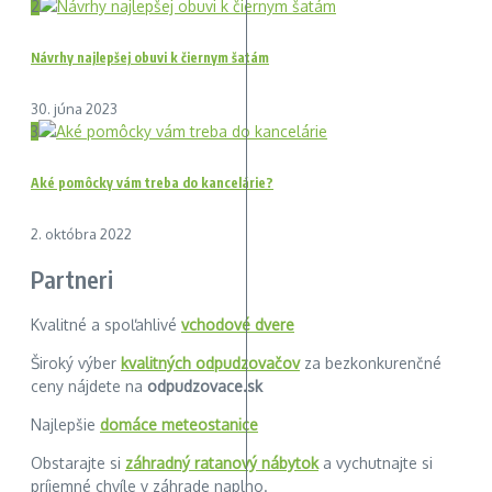
2
Návrhy najlepšej obuvi k čiernym šatám
30. júna 2023
3
Aké pomôcky vám treba do kancelárie?
2. októbra 2022
Partneri
Kvalitné a spoľahlivé
vchodové dvere
Široký výber
kvalitných odpudzovačov
za bezkonkurenčné
ceny nájdete na
odpudzovace.sk
Najlepšie
domáce meteostanice
Obstarajte si
záhradný ratanový nábytok
a vychutnajte si
príjemné chvíle v záhrade naplno.