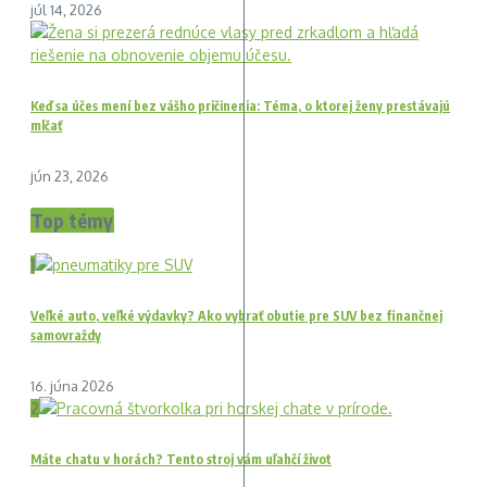
júl 14, 2026
Keď sa účes mení bez vášho pričinenia: Téma, o ktorej ženy prestávajú
mlčať
jún 23, 2026
Top témy
1
Veľké auto, veľké výdavky? Ako vybrať obutie pre SUV bez finančnej
samovraždy
16. júna 2026
2
Máte chatu v horách? Tento stroj vám uľahčí život