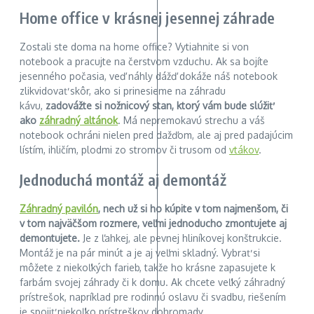
Home office v krásnej jesennej záhrade
Zostali ste doma na home office? Vytiahnite si von
notebook a pracujte na čerstvom vzduchu. Ak sa bojíte
jesenného počasia, veď náhly dážď dokáže náš notebook
zlikvidovať skôr, ako si prinesieme na záhradu
kávu,
zadovážte si nožnicový stan, ktorý vám bude slúžiť
ako
záhradný altánok
. Má nepremokavú strechu a váš
notebook ochráni nielen pred dažďom, ale aj pred padajúcim
lístím, ihličím, plodmi zo stromov či trusom od
vtákov
.
Jednoduchá montáž aj demontáž
Záhradný pavilón
, nech už si ho kúpite v tom najmenšom, či
v tom najväčšom rozmere, veľmi jednoducho zmontujete aj
demontujete.
Je z ľahkej, ale pevnej hliníkovej konštrukcie.
Montáž je na pár minút a je aj veľmi skladný. Vybrať si
môžete z niekoľkých farieb, takže ho krásne zapasujete k
farbám svojej záhrady či k domu. Ak chcete veľký záhradný
prístrešok, napríklad pre rodinnú oslavu či svadbu, riešením
je spojiť niekoľko prístreškov dohromady.