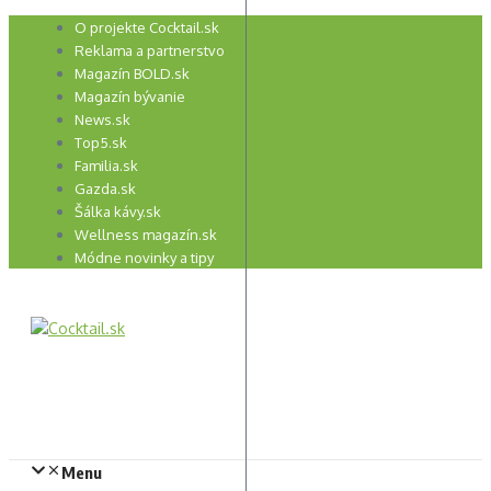
Preskočiť
O projekte Cocktail.sk
na
Reklama a partnerstvo
obsah
Magazín BOLD.sk
Magazín bývanie
News.sk
Top5.sk
Familia.sk
Gazda.sk
Šálka kávy.sk
Wellness magazín.sk
Módne novinky a tipy
Menu