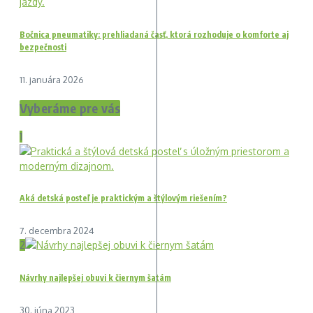
Bočnica pneumatiky: prehliadaná časť, ktorá rozhoduje o komforte aj
bezpečnosti
11. januára 2026
Vyberáme pre vás
1
Aká detská posteľ je praktickým a štýlovým riešením?
7. decembra 2024
2
Návrhy najlepšej obuvi k čiernym šatám
30. júna 2023