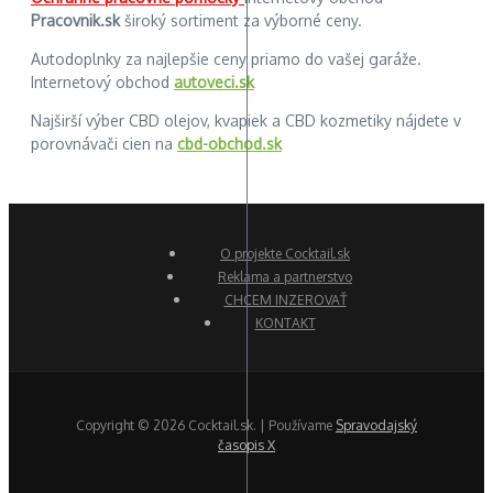
Pracovnik.sk
široký sortiment za výborné ceny.
Autodoplnky za najlepšie ceny priamo do vašej garáže.
Internetový obchod
autoveci.sk
Najširší výber CBD olejov, kvapiek a CBD kozmetiky nájdete v
porovnávači cien na
cbd-obchod.sk
O projekte Cocktail.sk
Reklama a partnerstvo
CHCEM INZEROVAŤ
KONTAKT
Copyright © 2026 Cocktail.sk. | Používame
Spravodajský
časopis X