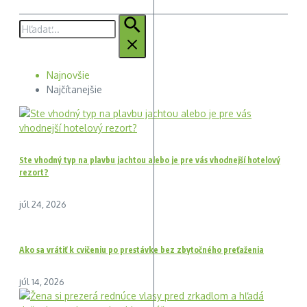
Hľadať:
Najnovšie
Najčítanejšie
Ste vhodný typ na plavbu jachtou alebo je pre vás vhodnejší hotelový
rezort?
júl 24, 2026
Ako sa vrátiť k cvičeniu po prestávke bez zbytočného preťaženia
júl 14, 2026