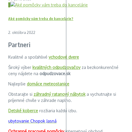
3
Aké pomôcky vám treba do kancelárie?
2. októbra 2022
Partneri
Kvalitné a spoľahlivé
vchodové dvere
Široký výber
kvalitných odpudzovačov
za bezkonkurenčné
ceny nájdete na
odpudzovace.sk
Najlepšie
domáce meteostanice
Obstarajte si
záhradný ratanový nábytok
a vychutnajte si
príjemné chvíle v záhrade naplno.
Detské koberce
rozžiaria každú izbu.
ubytovanie Chopok Jasná
Ochranné pracovné pomôcky
internetový obchod