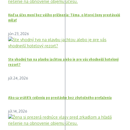
Keď sa účes mení bez vášho pričinenia: Téma, o ktorej ženy prestávajú
mlčať
jún 23, 2026
Ste vhodný typ na plavbu jachtou alebo je pre vás vhodnejší hotelový
rezort?
júl 24, 2026
Ako sa vrátiť k cvičeniu po prestávke bez zbytočného preťaženia
júl 14, 2026