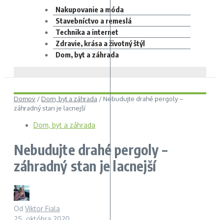
Nakupovanie a móda
Stavebníctvo a remeslá
Technika a internet
Zdravie, krása a životný štýl
Dom, byt a záhrada
Domov
/
Dom, byt a záhrada
/
Nebudujte drahé pergoly –
záhradný stan je lacnejší
Dom, byt a záhrada
Nebudujte drahé pergoly –
záhradný stan je lacnejší
Od
Viktor Fiala
25. októbra 2020