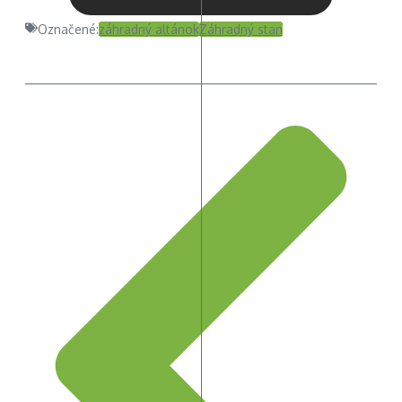
Označené:
záhradný altánok
Záhradný stan