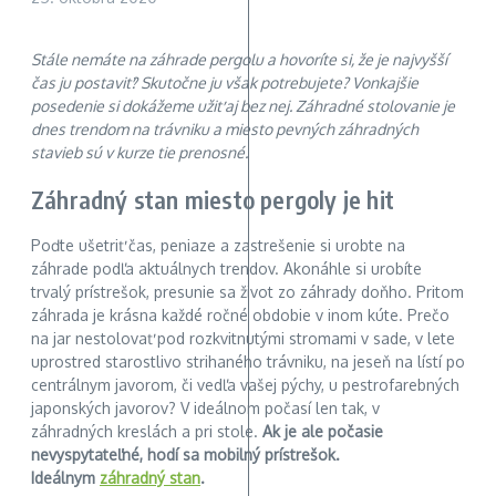
Stále nemáte na záhrade pergolu a hovoríte si, že je najvyšší
čas ju postaviť? Skutočne ju však potrebujete? Vonkajšie
posedenie si dokážeme užiť aj bez nej. Záhradné stolovanie je
dnes trendom na trávniku a miesto pevných záhradných
stavieb sú v kurze tie prenosné.
Záhradný stan miesto pergoly je hit
Poďte ušetriť čas, peniaze a zastrešenie si urobte na
záhrade podľa aktuálnych trendov. Akonáhle si urobíte
trvalý prístrešok, presunie sa život zo záhrady doňho. Pritom
záhrada je krásna každé ročné obdobie v inom kúte. Prečo
na jar nestolovať pod rozkvitnutými stromami v sade, v lete
uprostred starostlivo strihaného trávniku, na jeseň na lístí po
centrálnym javorom, či vedľa vašej pýchy, u pestrofarebných
japonských javorov? V ideálnom počasí len tak, v
záhradných kreslách a pri stole.
Ak je ale počasie
nevyspytateľné, hodí sa mobilný prístrešok.
Ideálnym
záhradný stan
.