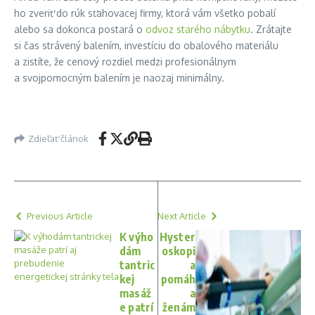
ho zveriť do rúk sťahovacej firmy, ktorá vám všetko pobalí
alebo sa dokonca postará o
odvoz starého nábytku
. Zrátajte
si čas strávený balením, investíciu do obalového materiálu
a zistíte, že cenový rozdiel medzi profesionálnym
a svojpomocným balením je naozaj minimálny.
Zdieľať článok
Previous Article
Next Article
K výho
Hyster
dám
oskopi
tantric
a
kej
pomáh
masáž
a
e patrí
ženám