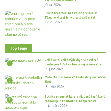
zbytočného preťaženia
júl 14, 2026
Keď sa účes mení bez vášho pričinenia:
Téma, o ktorej ženy prestávajú mlčať
jún 23, 2026
Top témy
Veľké auto, veľké výdavky? Ako vybrať
1
obutie pre SUV bez finančnej samovraždy
16. júna 2026
Máte chatu v horách? Tento stroj vám uľahčí
2
život
17. mája 2026
Bočnica pneumatiky: prehliadaná časť, ktorá
3
rozhoduje o komforte aj bezpečnosti
11. januára 2026