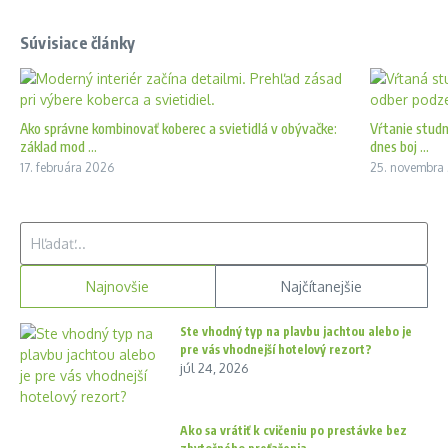
Súvisiace články
Ako správne kombinovať koberec a svietidlá v obývačke:
Vŕtanie studn
základ mod ...
dnes boj ...
17. februára 2026
25. novembra
Hľadať:
Najnovšie
Najčítanejšie
Ste vhodný typ na plavbu jachtou alebo je
pre vás vhodnejší hotelový rezort?
júl 24, 2026
Ako sa vrátiť k cvičeniu po prestávke bez