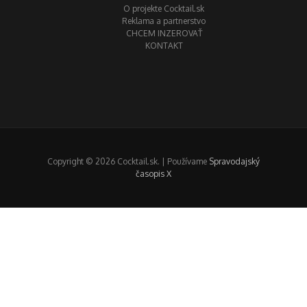
O projekte Cocktail.sk
Reklama a partnerstvo
CHCEM INZEROVAŤ
KONTAKT
Copyright © 2026 Cocktail.sk. | Používame
Spravodajský
časopis X