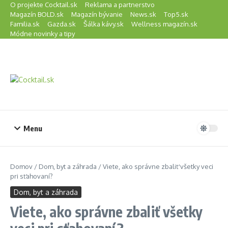
Preskočiť na obsah
O projekte Cocktail.sk
Reklama a partnerstvo
Magazín BOLD.sk
Magazín bývanie
News.sk
Top5.sk
Familia.sk
Gazda.sk
Šálka kávy.sk
Wellness magazín.sk
Módne novinky a tipy
Menu
Domov
/
Dom, byt a záhrada
/
Viete, ako správne zbaliť všetky veci
pri sťahovaní?
Dom, byt a záhrada
Viete, ako správne zbaliť všetky