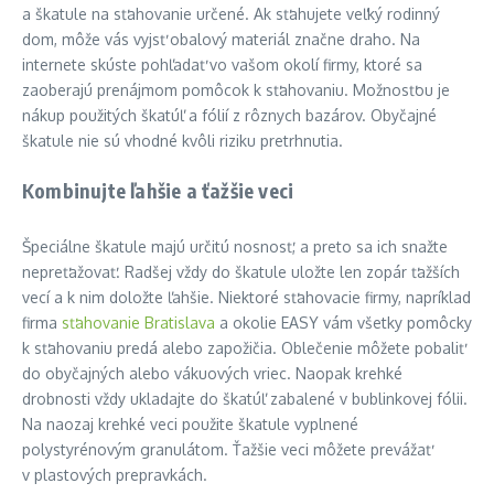
a škatule na sťahovanie určené. Ak sťahujete veľký rodinný
dom, môže vás vyjsť obalový materiál značne draho. Na
internete skúste pohľadať vo vašom okolí firmy, ktoré sa
zaoberajú prenájmom pomôcok k sťahovaniu. Možnosťou je
nákup použitých škatúľ a fólií z rôznych bazárov. Obyčajné
škatule nie sú vhodné kvôli riziku pretrhnutia.
Kombinujte ľahšie a ťažšie veci
Špeciálne škatule majú určitú nosnosť, a preto sa ich snažte
nepreťažovať. Radšej vždy do škatule uložte len zopár ťažších
vecí a k nim doložte ľahšie. Niektoré sťahovacie firmy, napríklad
firma
sťahovanie Bratislava
a okolie EASY vám všetky pomôcky
k sťahovaniu predá alebo zapožičia. Oblečenie môžete pobaliť
do obyčajných alebo vákuových vriec. Naopak krehké
drobnosti vždy ukladajte do škatúľ zabalené v bublinkovej fólii.
Na naozaj krehké veci použite škatule vyplnené
polystyrénovým granulátom. Ťažšie veci môžete prevážať
v plastových prepravkách.