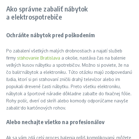
Ako správne zabaliť nábytok
a elektrospotrebiče
Ochráňte nábytok pred poškodením
Po zabalení všetkých malých drobnostiach a najatí služieb
firmy
sťahovanie Bratislava
a okolie, nastáva čas na balenie
veľkých kusov nábytku a spotrebičov. Možno si poviete, že na
čo baliť nábytok a elektroniku. Túto otázku majú zodpovedanú
ľudia, ktorí si pri sťahovaní zničili drahý televízor alebo im
popukali drevené časti nábytku. Preto všetku elektroniku,
nábytok a športové náradie dôkladne zabaľte do fixačnej fólie.
Rohy políc, dverí od skríň alebo komody odporúčame navyše
zabaliť do kartónových rohov.
Alebo nechajte všetko na profesionálov
Ak sa vám zdá celý proces balenia príliš komplikovaný, môžete