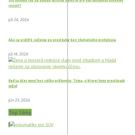
Ste vhodný typ na plavbu jachtou alebo je pre vás vhodnejší hotelový
rezort?
júl 24, 2026
Ako sa vrátiť k cvičeniu po prestávke bez zbytočného preťaženia
júl 14, 2026
Keď sa účes mení bez vášho pričinenia: Téma, o ktorej ženy prestávajú
mlčať
jún 23, 2026
Top témy
1