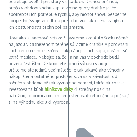
potrebujú uvoľniť priestory v skladoch. Druhou príčinou,
prečo v období snehu kúpite zimné gumy drahšie je, že
spotrebiteľ ich potrebuje rýchlo, aby mohol znovu bezpečne
spojazdniť svoje vozidlo, a preto ho viac ako cena zaujíma
ich dostupnosť a technické parametre.
Rovnako aj snehové reťaze či systémy ako AutoSock určené
na jazdu v zasneženom teréne sú v zime drahšie v porovnaní
s ich cenou mimo sezóny – ak plánujete ich kúpu, ideálne sú
letné mesiace. Nebojte sa, že sa na vás v obchode budú
pozerať zvláštne, že kupujete zimnú výbavu v auguste –
určite nie ste jediný, veď máločo je tak lákavé ako výhodný
nákup. Cena ostatného príslušenstva sa v závislosti od
ročného obdobia až tak významne nemení, takže ak chcete
investovať a kúpiť
hliníkové disky
či strešný nosič na
batožinu, odporúčame ich cenu sledovať celoročne a počkať
si na výhodnú akciu či výpredaj.