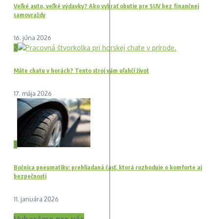
Veľké auto, veľké výdavky? Ako vybrať obutie pre SUV bez finančnej
samovraždy
16. júna 2026
2
Máte chatu v horách? Tento stroj vám uľahčí život
17. mája 2026
3
Bočnica pneumatiky: prehliadaná časť, ktorá rozhoduje o komforte aj
bezpečnosti
11. januára 2026
Vyberáme pre vás