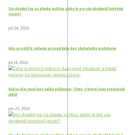
Ste vhodný typ na plavbu jachtou alebo je pre vás vhodnejší hotelový
rezort?
júl 24, 2026
Ako sa vrátiť k cvičeniu po prestávke bez zbytočného preťaženia
júl 14, 2026
Keď sa účes mení bez vášho pričinenia: Téma, o ktorej ženy prestávajú
mlčať
jún 23, 2026