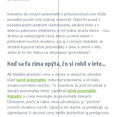
Investíciu do nových pneumatík a príslušenstva k nim môže
poriadne pocítiť celý rodinný rozpočet. Nájsť tie pravé s
požadovanými jazdnými vlastnosťami, ideálne tiché a s
dobrou palivovou efektivitou je len jedna strana mince – tou
druhou je samozrejme cena, ktorá sa mení nielen s
príchodom novších modelov ale aj s ročným obdobím. Je
vhodné kupovať letné pneumatiky v zime a zimné v lete,
alebo je to len mýtus na oklamanie spotrebiteľa?
Keď sa ťa zima opýta, čo si robil v lete…
Ak hľadáte priaznivú cenu a chcete si skutočne výhodne
kúpiť
lacné pneumatiky
, treba byť pripravený a ich kúpu
zrealizovať mimo sezónu. To znamená, že pod stromček si
darujte pneumatiky letné, napríklad
letné pneumatiky
Matador
a v lete investujte do pneumatík zimných.
Dôvodom, prečo je takto cena výhodnejšia, je “príchod”
novších modelov na trh, zatiaľ čo tie staršie sa predávajú za
výpredajové či akciové ceny, keďže distribútori aj predajcovia