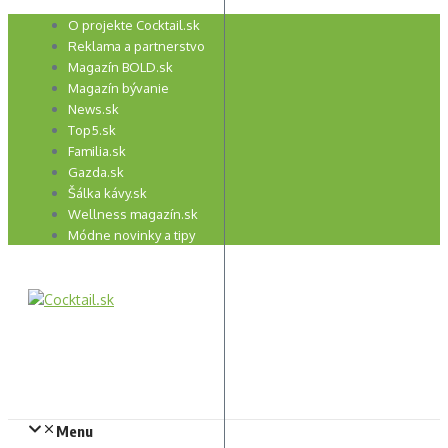
Preskočiť
O projekte Cocktail.sk
na
Reklama a partnerstvo
obsah
Magazín BOLD.sk
Magazín bývanie
News.sk
Top5.sk
Familia.sk
Gazda.sk
Šálka kávy.sk
Wellness magazín.sk
Módne novinky a tipy
Menu