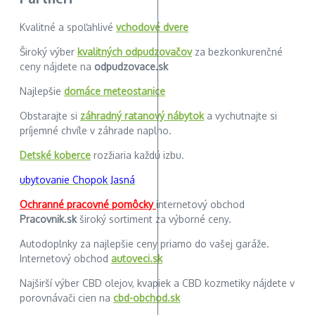
Kvalitné a spoľahlivé
vchodové dvere
Široký výber
kvalitných odpudzovačov
za bezkonkurenčné
ceny nájdete na
odpudzovace.sk
Najlepšie
domáce meteostanice
Obstarajte si
záhradný ratanový nábytok
a vychutnajte si
príjemné chvíle v záhrade naplno.
Detské koberce
rozžiaria každú izbu.
ubytovanie Chopok Jasná
Ochranné pracovné pomôcky
internetový obchod
Pracovnik.sk
široký sortiment za výborné ceny.
Autodoplnky za najlepšie ceny priamo do vašej garáže.
Internetový obchod
autoveci.sk
Najširší výber CBD olejov, kvapiek a CBD kozmetiky nájdete v
porovnávači cien na
cbd-obchod.sk