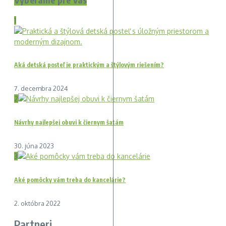
1
Aká detská posteľ je praktickým a štýlovým riešením?
7. decembra 2024
2
Návrhy najlepšej obuvi k čiernym šatám
30. júna 2023
3
Aké pomôcky vám treba do kancelárie?
2. októbra 2022
Partneri