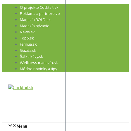
Preskočiť
O projekte Cocktail.sk
na
Reklama a partnerstvo
obsah
Magazín BOLD.sk
Magazín bývanie
News.sk
Top5.sk
Familia.sk
Gazda.sk
Šálka kávy.sk
Wellness magazín.sk
Módne novinky a tipy
Menu