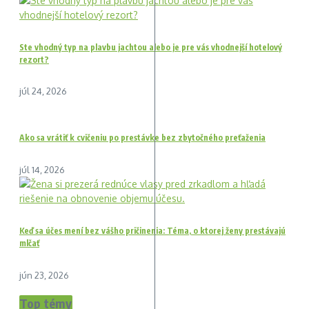
Ste vhodný typ na plavbu jachtou alebo je pre vás vhodnejší hotelový
rezort?
júl 24, 2026
Ako sa vrátiť k cvičeniu po prestávke bez zbytočného preťaženia
júl 14, 2026
Keď sa účes mení bez vášho pričinenia: Téma, o ktorej ženy prestávajú
mlčať
jún 23, 2026
Top témy