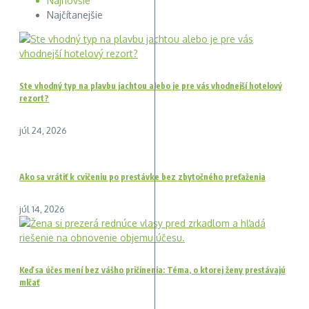
Najnovšie
Najčítanejšie
Ste vhodný typ na plavbu jachtou alebo je pre vás vhodnejší hotelový
rezort?
júl 24, 2026
Ako sa vrátiť k cvičeniu po prestávke bez zbytočného preťaženia
júl 14, 2026
Keď sa účes mení bez vášho pričinenia: Téma, o ktorej ženy prestávajú
mlčať