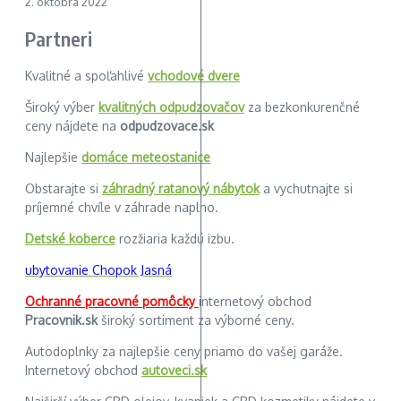
2. októbra 2022
Partneri
Kvalitné a spoľahlivé
vchodové dvere
Široký výber
kvalitných odpudzovačov
za bezkonkurenčné
ceny nájdete na
odpudzovace.sk
Najlepšie
domáce meteostanice
Obstarajte si
záhradný ratanový nábytok
a vychutnajte si
príjemné chvíle v záhrade naplno.
Detské koberce
rozžiaria každú izbu.
ubytovanie Chopok Jasná
Ochranné pracovné pomôcky
internetový obchod
Pracovnik.sk
široký sortiment za výborné ceny.
Autodoplnky za najlepšie ceny priamo do vašej garáže.
Internetový obchod
autoveci.sk