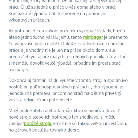
Pomocník, ktorý vám pomôže pri každej ťažšej výkopovej
práci. Či už sa jedná o práce u vás doma alebo v práci.
Kompaktné rýpadlo Cat je stvorené na pomoc pri
výkopových prácach.
Ak potrebujete na vašom pozemku vykopať základy, bazén
alebo jednoducho väčšiu jamu, tento
minibager
je presne to,
čo vám vašu prácu uľahčí. Dokáže zvládnuť rôzne náročne
práce a je vhodný nie je len na práce okolo domu, ale
predovšetkým aj pre malých a stredných podnikateľov, ktorí
si nemôžu dovoliť veľké rýpadlá, prípadne im proste stačí
minibager.
Dokonca aj farmári nájdu využitie v tomto stroji a spoľahlivo
poslúži pri poľnohospodárskych prácach. Jeho výhodou je
jednoduchá preprava, pričom ho stačí naložiť na prívesný
vozík a odviesť kam potrebujete.
Malý podnikatelia alebo farmári, ktorí si nemôžu dovoliť
nové stroje alebo ich potrebujú len zriedkavo, si môžu
zakúpiť
použité stroje
, ktoré nie sú takou veľkou investíciou,
no zároveň poslúžia rovnako dobre.