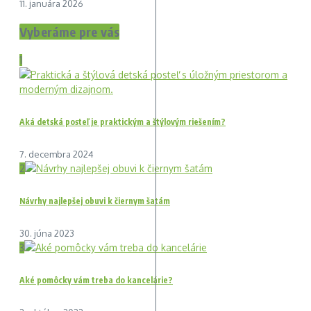
11. januára 2026
Vyberáme pre vás
1
Aká detská posteľ je praktickým a štýlovým riešením?
7. decembra 2024
2
Návrhy najlepšej obuvi k čiernym šatám
30. júna 2023
3
Aké pomôcky vám treba do kancelárie?